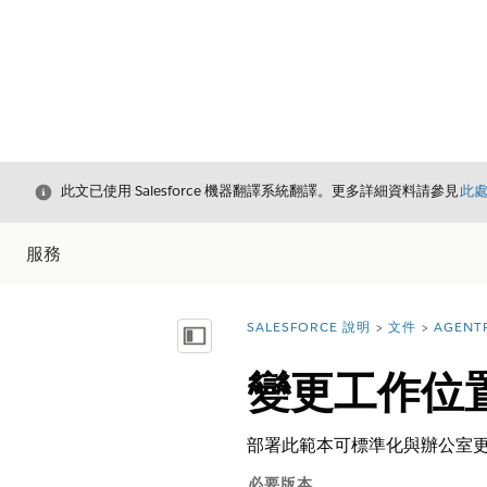
結束
此文已使用 Salesforce 機器翻譯系統翻譯。更多詳細資料請參見
此
服務
SALESFORCE 說明
文件
AGENT
您位於此處：
顯示目錄
變更工作位
部署此範本可標準化與辦公室
必要版本