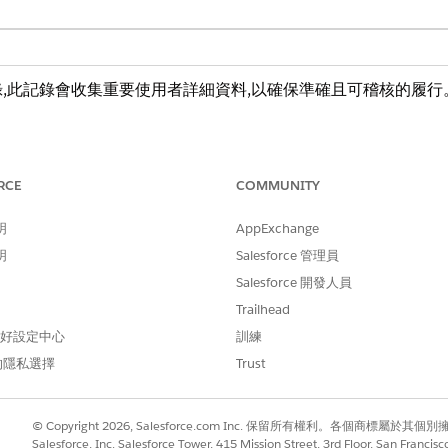
,此記錄會收集重要使用者詳細資料,以確保準確且可稽核的履行
用以下詳細資料:狀態、個案起源、目前位置、要求的新位置、
RCE
COMMUNITY
明
AppExchange
明
Salesforce 管理員
Salesforce 開發人員
先設定整合。預期經理批准路由。使用 Flow Builder 定
Trailhead
 偏好設定中心
訓練
的隱私選擇
Trust
© Copyright 2026, Salesforce.com Inc. 保留所有權利。各個商標屬於其個
Salesforce, Inc. Salesforce Tower, 415 Mission Street, 3rd Floor, San Francis