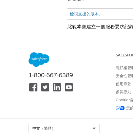
檢視支援的版本
。
此範本會建立一個服務要求記錄
入院屬性
此範本的入院表單會從員工中取
SALESFO
件。
隱私權聲
1-800-667-6389
履行與整合
安全性聲
使用條款
此範本不包含入門或履行的任何預
參與原則
Cookie
您
此文章是否解決您的問題？
請讓我們知道，以便我們改進！
Select Org
中文（繁體）