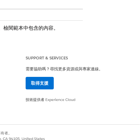
。檢閱範本中包含的內容。
生效日期、工作安排、變更原因、文
SUPPORT & SERVICES
需要協助嗎？尋找更多資源或與專家連線。
取得支援
義自訂路由邏輯與履行工作流程。
技術提供者
Experience Cloud
是
否
別擁有者。
co, CA 94105, United States