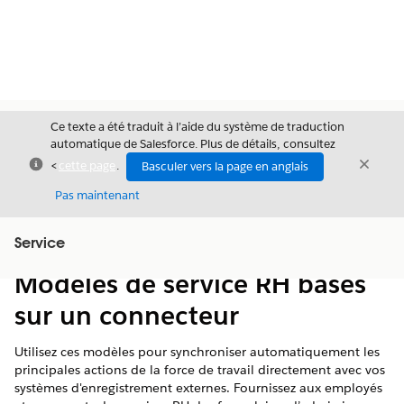
Ce texte a été traduit à l’aide du système de traduction
automatique de Salesforce. Plus de détails, consultez
Fermer
Ferme
<
cette page
.
Basculer vers la page en anglais
Fermer
Pas maintenant
Table des
Service
Afficher la table des matières
matières
Modèles de service RH basés
sur un connecteur
Utilisez ces modèles pour synchroniser automatiquement les
principales actions de la force de travail directement avec vos
systèmes d'enregistrement externes. Fournissez aux employés