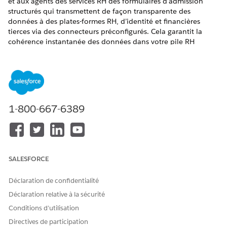
et aux agents des services RH des formulaires d’admission
structurés qui transmettent de façon transparente des
données à des plates-formes RH, d’identité et financières
tierces via des connecteurs préconfigurés. Cela garantit la
cohérence instantanée des données dans votre pile RH
intégrée, réduit les erreurs de saisie manuelle de données et
déclenche des workflows en aval automatisés.
ÉDITIONS REQUISES
Afficher les éditions prises en charge
.
1-800-667-6389
Mise à jour des objectifs de performance
Déployez ce modèle pour fournir aux employés une
méthode standardisée de mise à jour des objectifs de
performance existants.
SALESFORCE
Suppression des objectifs de performance
Déclaration de confidentialité
Déployez ce modèle pour fournir aux employés une
méthode standardisée de demande de retrait ou de
Déclaration relative à la sécurité
suppression d'objectifs de performance.
Conditions d’utilisation
Création d'objectifs de performance
Directives de participation