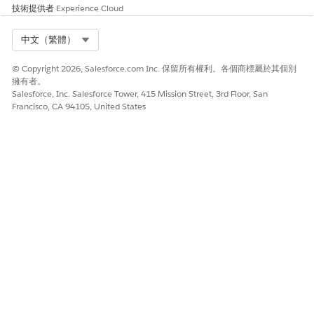
技術提供者
Experience Cloud
Select Org
中文（繁體）
© Copyright 2026, Salesforce.com Inc. 保留所有權利。各個商標屬於其個別
擁有者。
Salesforce, Inc. Salesforce Tower, 415 Mission Street, 3rd Floor, San
Francisco, CA 94105, United States