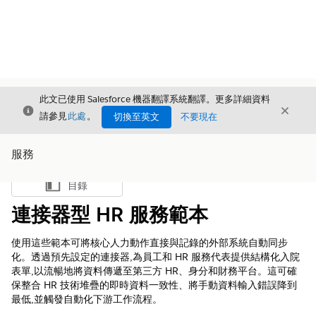
此文已使用 Salesforce 機器翻譯系統翻譯。更多詳細資料
結束
結束
結束
請參見
此處
。
切換至英文
不要現在
服務
目錄
顯示目錄
連接器型 HR 服務範本
使用這些範本可將核心人力動作直接與記錄的外部系統自動同步
化。透過預先設定的連接器,為員工和 HR 服務代表提供結構化入院
表單,以流暢地將資料傳遞至第三方 HR、身分和財務平台。這可確
保整合 HR 技術堆疊的即時資料一致性、將手動資料輸入錯誤降到
最低,並觸發自動化下游工作流程。