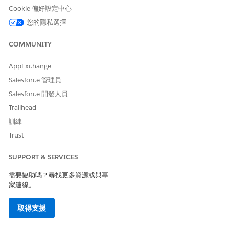
部署此範本,為員工提供標準化方式來識別其對等並提交小組認
Cookie 偏好設定中心
可要求。
您的隱私選擇
現金獎金和獎勵提名
部署此範本,為經理和員工提供標準化路徑,以指定同事取得現時
COMMUNITY
獎金和獎勵。
AppExchange
管理員工結束和剝奪 IT 存取權
部署此範本以建構離職工作流程,以確保 HR 服務代表角色完成
Salesforce 管理員
清潔的 IT 與存取權淘汰。
Salesforce 開發人員
Trailhead
訓練
Trust
此文章是否解決您的問題？
請讓我們知道，以便我們改進！
SUPPORT & SERVICES
是
否
需要協助嗎？尋找更多資源或與專
家連線。
取得支援