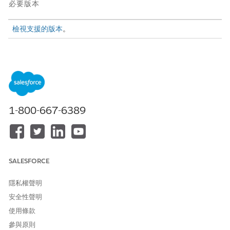
必要版本
檢視支援的版本
。
更新績效目標
部署此範本,為員工提供更新現有績效目標的標準化方式。
刪除績效目標
部署此範本,為員工提供要求移除或刪除績效目標的標準化方
式。
1-800-667-6389
建立績效目標
部署此範本,為員工提供建立新績效目標的標準化方式。
建立帳單
部署此範本可讓「HR 服務代表」標準化建立新財務帳單的流
SALESFORCE
程。
更新帳單
隱私權聲明
部署此範本以允許「HR 服務代表」標準化對現有帳單的修改或
安全性聲明
更新。
使用條款
提交小組認可
參與原則