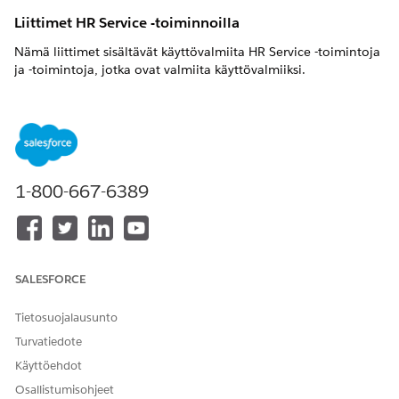
Liittimet HR Service -toiminnoilla
Nämä liittimet sisältävät käyttövalmiita HR Service -toimintoja
ja -toimintoja, jotka ovat valmiita käyttövalmiiksi.
0-9
15Viisi
A
Asana
1-800-667-6389
B
BambooHR
D
SALESFORCE
Vedustaja
Tietosuojalausunto
Drata
Dropbox-merkki
Turvatiedote
Käyttöehdot
M
Osallistumisohjeet
Microsoft Entra