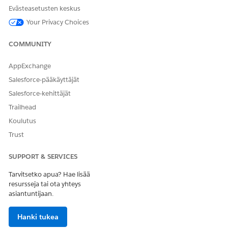
Evästeasetusten keskus
O
Your Privacy Choices
Okta
COMMUNITY
P
Henkilökuva
AppExchange
Salesforce-pääkäyttäjät
S
Salesforce-kehittäjät
SharePoint
Trailhead
Enemmän tutkittavia liittimiä
Koulutus
Trust
Laajenna HR Service -toteutustasi näillä lisäliittimillä.
B
SUPPORT & SERVICES
Bonus
Tarvitsetko apua? Hae lisää
resursseja tai ota yhteys
C
asiantuntijaan.
Kalenteri
Confluence Cloud
Hanki tukea