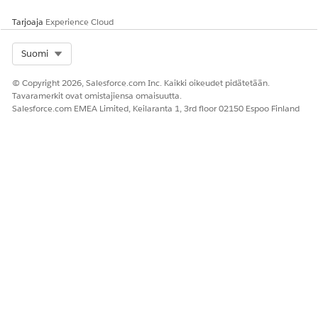
F
Tarjoaja
Experience Cloud
Freshservice
G
Select Org
Suomi
Google-kalenteri
© Copyright 2026, Salesforce.com Inc. Kaikki oikeudet pidätetään.
M
Tavaramerkit ovat omistajiensa omaisuutta.
Salesforce.com EMEA Limited, Keilaranta 1, 3rd floor 02150 Espoo Finland
Microsoft OneDrive
P
Monikkomuotoinen näkymä
Q
Qualtrics
R
Rekrytoitu
S
SignNow
SurveyMonkey