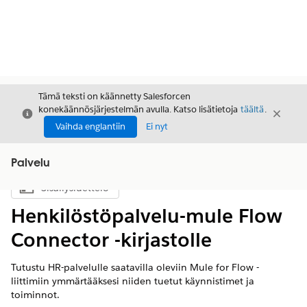
Tämä teksti on käännetty Salesforcen
konekäännösjärjestelmän avulla. Katso lisätietoja
täältä
.
Sulje
Sulje
Sulje
Vaihda englantiin
Ei nyt
Palvelu
Sisällysluettelo
Näytä sisällysluettelo
Henkilöstöpalvelu-mule Flow
Connector -kirjastolle
Tutustu HR-palvelulle saatavilla oleviin Mule for Flow -
liittimiin ymmärtääksesi niiden tuetut käynnistimet ja
toiminnot.