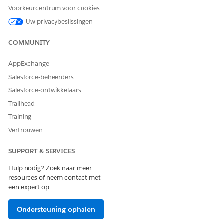
Voorkeurcentrum voor cookies
Uw privacybeslissingen
HEEFT DIT ARTIKEL UW PROBLEEM OPGELOST?
COMMUNITY
Laat ons weten wat we kunnen doen om te verbeteren!
AppExchange
Ja
Nee
Salesforce-beheerders
Salesforce-ontwikkelaars
Trailhead
Training
Vertrouwen
SUPPORT & SERVICES
Hulp nodig? Zoek naar meer
resources of neem contact met
een expert op.
Ondersteuning ophalen