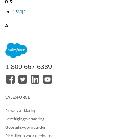
0-9
15Vijf
A
Asana
B
BamboeHR
1-800-667-6389
D
Plaatsvervanger
Dropbox-teken
SALESFORCE
M
Privacyverklaring
Microsoft Entra
Beveiligingsverklaring
O
Gebruiksvoorwaarden
Richtlijnen voor deelname
Okta