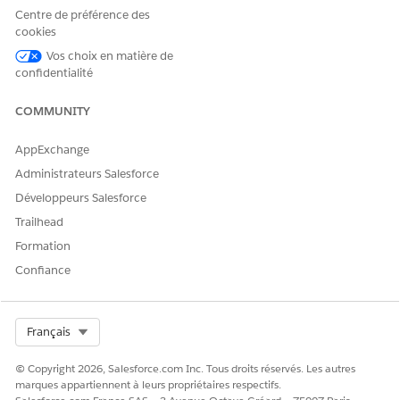
Centre de préférence des
CET ARTICLE A-T-IL RÉSOLU VOTRE PROBLÈME ?
cookies
Dites-nous ce que nous pouvons améliorer !
Vos choix en matière de
confidentialité
Oui
Non
COMMUNITY
AppExchange
Administrateurs Salesforce
Développeurs Salesforce
Trailhead
Formation
Confiance
Select Org
Français
© Copyright 2026, Salesforce.com Inc. Tous droits réservés. Les autres
marques appartiennent à leurs propriétaires respectifs.