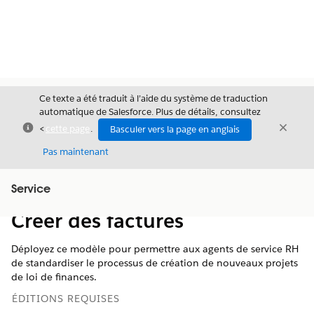
Ce texte a été traduit à l’aide du système de traduction
automatique de Salesforce. Plus de détails, consultez
Fermer
Ferme
<
cette page
.
Basculer vers la page en anglais
Fermer
Pas maintenant
Table des
Service
Afficher la table des matières
matières
Créer des factures
Déployez ce modèle pour permettre aux agents de service RH
de standardiser le processus de création de nouveaux projets
de loi de finances.
ÉDITIONS REQUISES