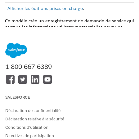
Afficher les éditions prises en charge
.
Ce modèle crée un enregistrement de demande de service qui
capture les informations utilisateur essentielles pour une
exécution précise et vérifiable. Vérifiez ce qui est inclus avec le
modèle.
Attributs d'admission
Le formulaire d'admission de ce modèle capture les détails
1-800-667-6389
suivants de l'employé : ID d'objectif, Origine de la requête,
Objet.
Réalisation et intégration
SALESFORCE
Ce modèle inclut une intégration préconfigurée via le
connecteur QuickBooks Online pour gérer la synchronisation
Déclaration de confidentialité
des données financières. Les parcours d'approbation
personnalisés ou les règles d'acheminement peuvent être
Déclaration relative à la sécurité
adaptés dans Flow Builder.
Conditions d’utilisation
Directives de participation