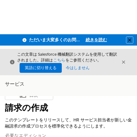
ただいま大変多くのお問い合わせをいただいており、ご連絡までにお時間を頂戴しております
続きを読む
Clo
この文章は Salesforce 機械翻訳システムを使用して翻訳
されました。詳細は
こちら
をご参照ください。
閉じる
閉じ
閉じる
英語に切り替える
今はしません
サービス
目次
目次を表示
請求の作成
このテンプレートをリリースして、HR サービス担当者が新しい金
融請求の作成プロセスを標準化できるようにします。
必要なエディション