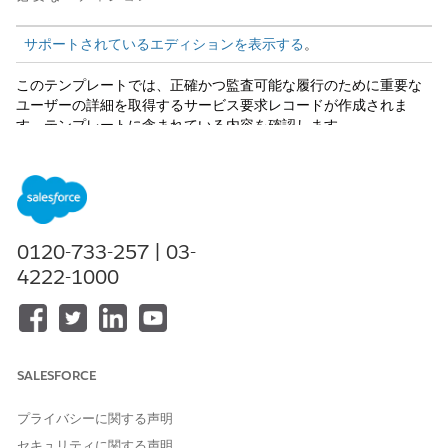
サポートされているエディションを表示する
。
このテンプレートでは、正確かつ監査可能な履行のために重要な
ユーザーの詳細を取得するサービス要求レコードが作成されま
す。テンプレートに含まれている内容を確認します。
受入属性
このテンプレートの受入フォームでは、従業員から目標 ID、ケー
ス発生源、件名の詳細を取得します。
0120-733-257 | 03-
履行と統合
4222-1000
このテンプレートには、財務データ同期を処理するために
QuickBooks Online コネクタを介して事前設定されたインテグレ
ーションが含まれています。Flow Builder では、カスタム承認パ
スまたはルーティングルールをカスタマイズできます。
SALESFORCE
プライバシーに関する声明
この記事で問題は解決されましたか?
セキュリティに関する声明