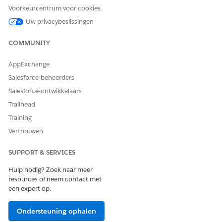
Voorkeurcentrum voor cookies
Laat ons weten wat we kunnen doen om te verbeteren!
Uw privacybeslissingen
Ja
Nee
COMMUNITY
AppExchange
Salesforce-beheerders
Salesforce-ontwikkelaars
Trailhead
Training
Vertrouwen
SUPPORT & SERVICES
Hulp nodig? Zoek naar meer
resources of neem contact met
een expert op.
Ondersteuning ophalen