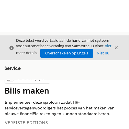
Deze tekst werd vertaald aan de hand van het systeem
voor automatische vertaling van Salesforce. U vindt
hier
Sluiten
Sluite
Sluiten
meer details.
Overschakelen op Engels
Niet nu
Service
Inhoudsopgave
Inhoudsopgave weergeven
Bills maken
Implementeer deze sjabloon zodat HR-
servicevertegenwoordigers het proces van het maken van
nieuwe financiële rekeningen kunnen standaardiseren.
VEREISTE EDITIONS