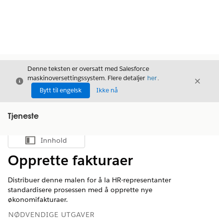
Denne teksten er oversatt med Salesforce
maskinoversettingssystem. Flere detaljer
her
.
Avslutt
Avslut
Avslutt
Bytt til engelsk
Ikke nå
Tjeneste
Innhold
Vis innholdsfortegnelse
Opprette fakturaer
Distribuer denne malen for å la HR-representanter
standardisere prosessen med å opprette nye
økonomifakturaer.
NØDVENDIGE UTGAVER