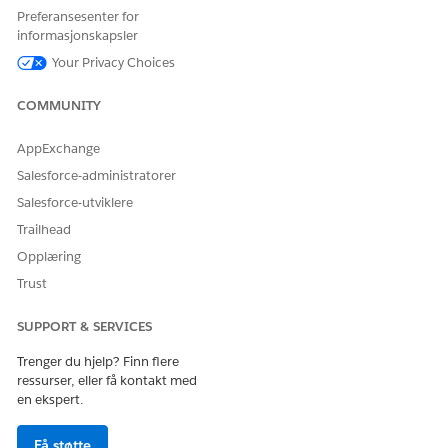
La oss få vite det slik at vi kan forbedre!
Preferansesenter for
informasjonskapsler
Ja
Nei
Your Privacy Choices
COMMUNITY
AppExchange
Salesforce-administratorer
Salesforce-utviklere
Trailhead
Opplæring
Trust
SUPPORT & SERVICES
Trenger du hjelp? Finn flere
ressurser, eller få kontakt med
en ekspert.
Få støtte