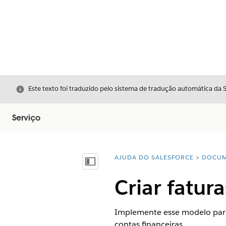
Fechar
Este texto foi traduzido pelo sistema de tradução automática da 
Serviço
AJUDA DO SALESFORCE
DOCUM
Você está aqui:
Mostrar índice
Criar fatura
Implemente esse modelo para 
contas financeiras.