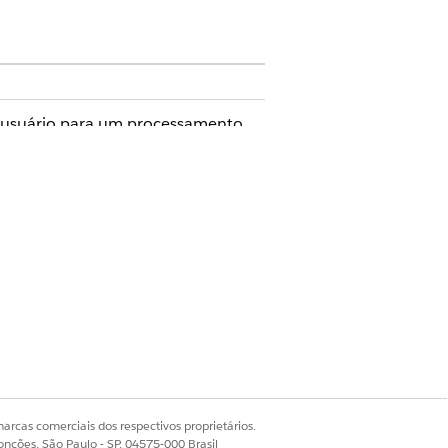
do usuário para um processamento
 meta, Origem do caso, Assunto.
 para lidar com a sincronização de
m ser personalizados no Flow
arcas comerciais dos respectivos proprietários.
onções, São Paulo - SP, 04575-000 Brasil