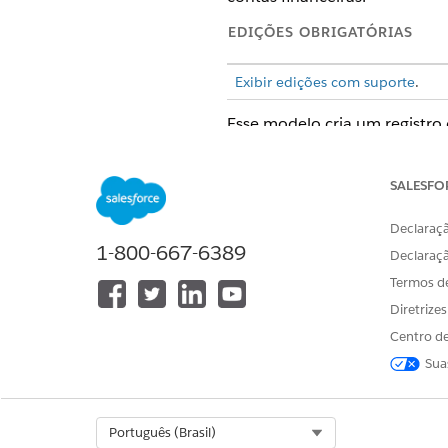
EDIÇÕES OBRIGATÓRIAS
Exibir edições com suporte
.
Esse modelo cria um registro
preciso e auditável. Revise o
SALESFO
Atributos de entrada
Declaraçã
O formulário de admissão par
1-800-667-6389
Declaraç
Termos d
Processamento e integração
Diretrize
Esse modelo inclui a integra
Centro de
dados financeiros. Caminhos
Sua
Builder.
Select Org
Português (Brasil)