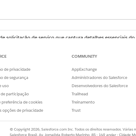
 de solicitação de serviço que captura detalhes essenciais 
 que está incluído no modelo.
RCE
COMMUNITY
o de privacidade
AppExchange
a esse modelo captura estes detalhes do funcionário: ID da
ão de segurança
Administradores do Salesforce
e uso
Desenvolvedores do Salesforce
s de participação
Trailhead
ção pré-configurada por meio do conector QuickBooks Online
 preferência de cookies
Treinamento
 de aprovação personalizados ou regras de roteamento pode
s opções de privacidade
Trust
© Copyright 2026, Salesforce.com Inc. Todos os direitos reservados. Várias m
Salesforce Brasil, Av. Jornalista Roberto Marinho, 85 - 14º andar - Cidade M