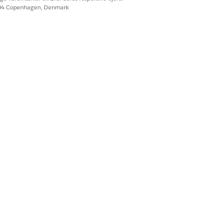
604 Copenhagen, Denmark
dato, Emne
se, Svarkode