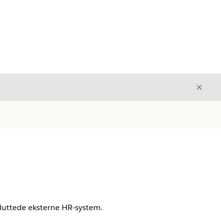
Luk
Luk
luttede eksterne HR-system.