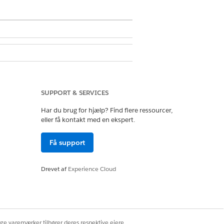
G Administrer AI-agenter
SUPPORT & SERVICES
Har du brug for hjælp? Find flere ressourcer,
eller få kontakt med en ekspert.
Få support
edsstandarder. Vi anbefaler, at du
ng på deres vegne. Se
Vedligehold
Drevet af
Experience Cloud
HR- eller juridiske specialister ved
ige varemærker tilhører deres respektive ejere.