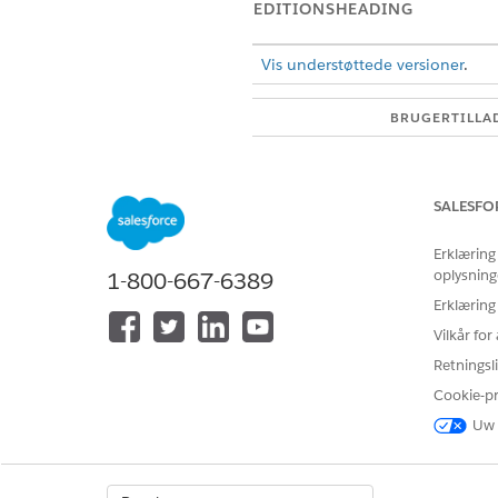
EDITIONSHEADING
Vis understøttede versioner
.
BRUGERTILLA
Hvis du vil opbygge og administ
SALESFO
Erklæring
oplysning
1-800-667-6389
Handlingsdetaljer
Erklæring
Vilkår fo
Hvis du vil bruge denne handli
Retningsli
konfigurerer din agent til at
Cookie-p
Trust med Agentforce-handli
Uw 
Denne handling starter den sikr
brug af forløbet Eskaler fortro