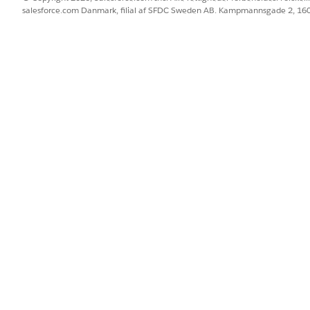
salesforce.com Danmark, filial af SFDC Sweden AB. Kampmannsgade 2, 1
OpretEmployeeGoals
Standard
Forløb
Opret medarbejdermål
Målbeskrivelse, Udstedelses
Sagsnummer, Statusmeddelel
flere meddelelsesskabeloner?
Nej
er udløser denne handling
dette kvartal".
rofessionel målsætning".
ndig sikkerhedsuddannelse' til min profil."
BLEM?