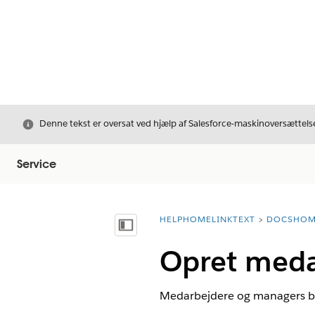
Luk
Denne tekst er oversat ved hjælp af Salesforce-maskinoversættelse
Service
HELPHOMELINKTEXT
DOCSHOM
breadcrumbDescription
Vis indholdsfortegnelse
Opret meda
Medarbejdere og managers bru