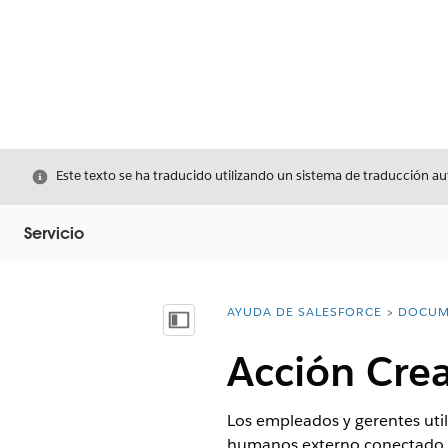
Cerrar
Este texto se ha traducido utilizando un sistema de traducción a
Servicio
AYUDA DE SALESFORCE
DOCUM
Usted está aquí:
Mostrar índice de materias
Acción Cre
Los empleados y gerentes util
humanos externo conectado.