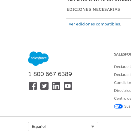
EDICIONES NECESARIAS
Ver ediciones compatibles
.
PERMISOS DE U
Para crear y gestionar agentes de
SALESFO
Declaraci
1-800-667-6389
Declaraci
Condicio
Directric
Detalles de acción
Centro de
Para utilizar esta acción, pe
Sus
agente para confirmar la iden
con Agentforce Actions
.
Select Org
Español
Esta acción inicia la creación