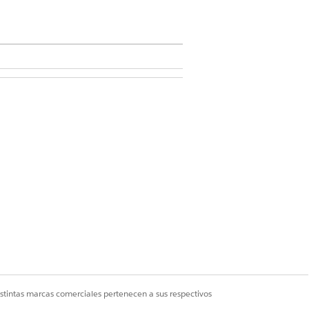
icio Agentforce Y Gestionar
o. Recomendamos configurar su
 nombre. Consulte
Mantener Trust
istintas marcas comerciales pertenecen a sus respectivos
A a especialistas de RRHH o legales