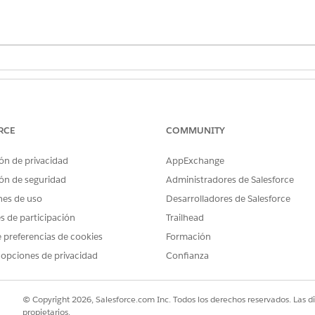
SUARIO NECESARIOS
 servicio:
Gestionar agentes de serv
RCE
COMMUNITY
agentes de IA
O BIEN
ón de privacidad
AppExchange
ón de seguridad
Administradores de Salesforce
Personalizar aplicación
nes de uso
Desarrolladores de Salesforce
es de participación
Trailhead
 preferencias de cookies
Formación
rsonalícela según los estándares de seguridad de su negoci
 opciones de privacidad
Confianza
tidad del solicitante antes de completar esta acción en su
© Copyright 2026, Salesforce.com Inc. Todos los derechos reservados. Las d
 segura de un caso y traslada la conversación del agente de I
propietarios.