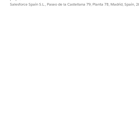
Salesforce Spain S.L., Paseo de la Castellana 79, Planta 7ª, Madrid, Spain, 
ueja confidencial.
Crear objetivos de empleado
Estándar
Flow
Crear objetivos de empleado
Descripción de objetivo, Fec
Número de caso, Mensaje de 
lantillas de solicitud?
No
 desencadenan esta acción
ndimiento para este trimestre".
bjetivo profesional".
nado "Entrenamiento de seguridad completo" a mi perfil".