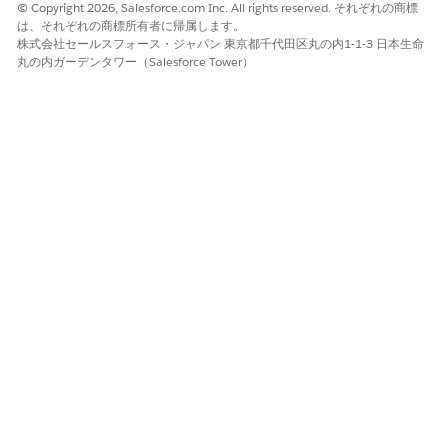
© Copyright 2026, Salesforce.com Inc. All rights reserved. それぞれの商標
「この四半期の新しいパフォーマンス目標を作成します。」
は、それぞれの商標所有者に帰属します。
「新しい仕事の目的を設定したい」
株式会社セールスフォース・ジャパン 東京都千代田区丸の内1-1-3 日本生命
「[セキュリティトレーニングを完了] という目標をプロファイ
丸の内ガーデンタワー（Salesforce Tower）
ルに追加します。」
この記事で問題は解決されましたか?
ご意見をお待ちしております。
はい
いいえ