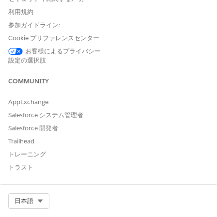
このアクションにより、ケースの安全な作成が開始され、[社外秘
の苦情をエスカレーション] フローを使用して AI エージェントか
利用規約
ら HR または法務スペシャリストに会話が移行されます。
参加ガイドライン:
Cookie プリファレンスセンター
API 参照名
CreateEmployeeGoals (従業
員目標の作成)
お客様によるプライバシー
設定の選択肢
アクション種別
標準
COMMUNITY
参照アクション種別
フロー
参照アクション
従業員目標の作成
AppExchange
Salesforce システム管理者
入力:
目標の説明、発行日、件名
Salesforce 開発者
出力
ケース番号、状況メッセー
Trailhead
ジ、応答コード
トレーニング
このアクションで 1 つ以上の
不可
トラスト
プロンプトテンプレートが実
行されますか?
Select Org
日本語
このアクションをトリガーする発言の例