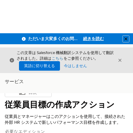
ただいま大変多くのお問い合わせをいただいており、ご連絡までにお時間を頂戴しております
続きを読む
Clo
この文章は Salesforce 機械翻訳システムを使用して翻訳
されました。詳細は
こちら
をご参照ください。
閉じる
閉じ
閉じる
英語に切り替える
今はしません
サービス
目次
目次を表示
従業員目標の作成アクション
従業員とマネージャーはこのアクションを使用して、接続された
外部 HR システムで新しいパフォーマンス目標を作成します。
必要なエディション