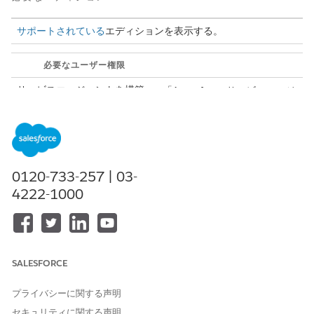
サポートされている
エディションを表示する。
必要なユーザー権限
サービスエージェントを構築
「Agentforce サービスエージ
および管理する
ェントを管理」および「AI エ
ージェントの管理」
または
「アプリケーションのカスタ
0120-733-257 | 03-
マイズ」
4222-1000
アクションの詳細
このアクションを使用するには、ビジネスのセキュリティ標準に
従ってカスタマイズします。エージェントが代理でこのアクショ
SALESFORCE
ンを実行する前に、要求者の ID を確認するようにエージェントを
設定することをお勧めします。
「Agentforce アクションによる信
頼の維持」
を参照してください。
プライバシーに関する声明
セキュリティに関する声明