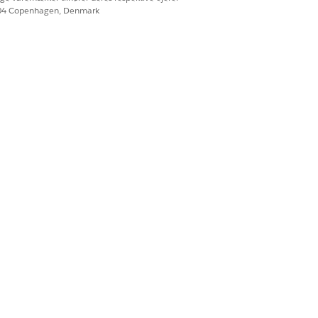
604 Copenhagen, Denmark
mployeeGoals)