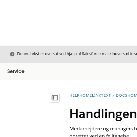
Luk
Denne tekst er oversat ved hjælp af Salesforce-maskinoversættelse
Service
HELPHOMELINKTEXT
DOCSHOM
breadcrumbDescription
Vis indholdsfortegnelse
Handlingen
Medarbejdere og managers brug
oprettet ved en fejltagelse.