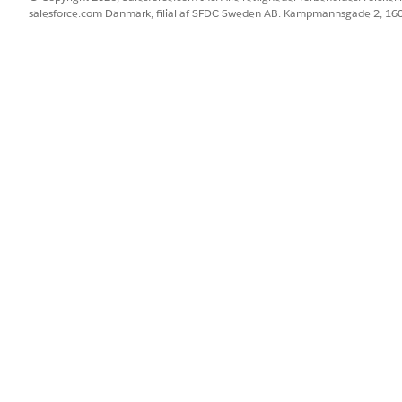
salesforce.com Danmark, filial af SFDC Sweden AB. Kampmannsgade 2, 1
DeleteEmployeeGoals (SletE
Standard
Forløb
Slet medarbejdermål
Mål-id
Statusmeddelelse, Svarkode
flere meddelelsesskabeloner?
Nej
er udløser denne handling
prettet ved en fejltagelse."
er ikke længere relevant for min rolle".
nemål".