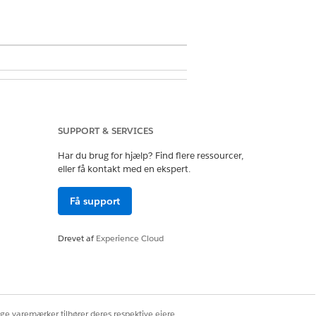
G Administrer AI-agenter
SUPPORT & SERVICES
Har du brug for hjælp? Find flere ressourcer,
eller få kontakt med en ekspert.
Få support
edsstandarder. Vi anbefaler, at du
Drevet af
Experience Cloud
ng på deres vegne. Se
Vedligehold
HR- eller juridiske specialister ved
ige varemærker tilhører deres respektive ejere.