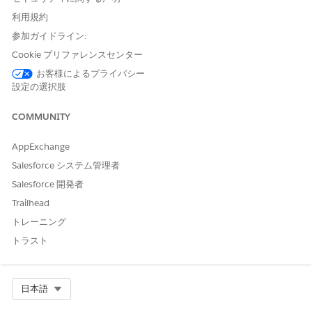
このアクションにより、ケースの安全な作成が開始され、[社外秘
利用規約
の苦情をエスカレーション] フローを使用して AI エージェントか
参加ガイドライン:
ら HR または法務スペシャリストに会話が移行されます。
Cookie プリファレンスセンター
API 参照名
DeleteEmployeeGoals
お客様によるプライバシー
設定の選択肢
アクション種別
標準
COMMUNITY
参照アクション種別
フロー
AppExchange
参照アクション
従業員目標の削除
Salesforce システム管理者
入力:
目標 ID
Salesforce 開発者
出力
状況メッセージ、応答コード
Trailhead
トレーニング
このアクションで 1 つ以上の
不可
プロンプトテンプレートが実
トラスト
行されますか?
このアクションをトリガーする発言の例
Select Org
日本語
「間違って作成した目標のドラフトを削除してください。」