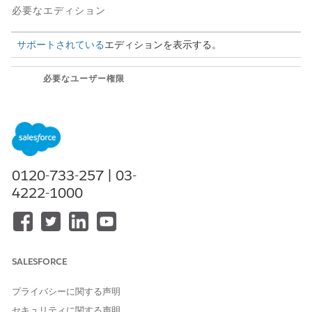
必要なエディション
サポートされている
エディションを表示する。
必要なユーザー権限
サービスエージェントを構築
「Agentforce サービスエージ
および管理する
ェントを管理」および「AI エ
ージェントの管理」
または
0120-733-257 | 03-
「アプリケーションのカスタ
4222-1000
マイズ」
アクションの詳細
このアクションを使用するには、ビジネスのセキュリティ標準に
SALESFORCE
従ってカスタマイズします。エージェントが代理でこのアクショ
ンを実行する前に、要求者の ID を確認するようにエージェントを
設定することをお勧めします。
「Agentforce アクションによる信
プライバシーに関する声明
頼の維持」
を参照してください。
セキュリティに関する声明