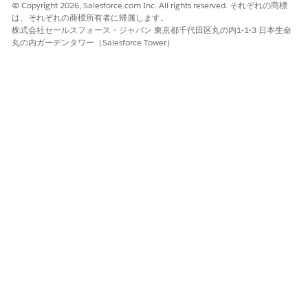
© Copyright 2026, Salesforce.com Inc. All rights reserved. それぞれの商標
「この目的を削除します。私の役割には関係ありません。」
は、それぞれの商標所有者に帰属します。
「以前のパフォーマンス目標をキャンセルします。」
株式会社セールスフォース・ジャパン 東京都千代田区丸の内1-1-3 日本生命
丸の内ガーデンタワー（Salesforce Tower）
この記事で問題は解決されましたか?
ご意見をお待ちしております。
はい
いいえ