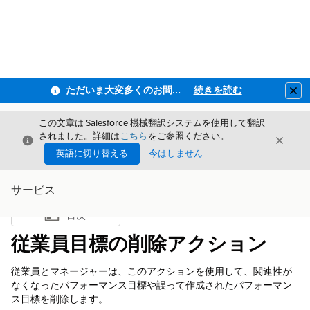
ただいま大変多くのお問い合わせをいただいており、ご連絡までにお時間を頂戴しております
続きを読む
Clo
この文章は Salesforce 機械翻訳システムを使用して翻訳
されました。詳細は
こちら
をご参照ください。
閉じる
閉じ
閉じる
英語に切り替える
今はしません
サービス
目次
目次を表示
従業員目標の削除アクション
従業員とマネージャーは、このアクションを使用して、関連性が
なくなったパフォーマンス目標や誤って作成されたパフォーマン
ス目標を削除します。