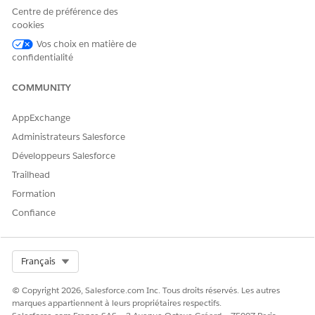
Centre de préférence des
cookies
Vos choix en matière de
CET ARTICLE A-T-IL RÉSOLU VOTRE PROBLÈME ?
confidentialité
Dites-nous ce que nous pouvons améliorer !
COMMUNITY
Oui
Non
AppExchange
Administrateurs Salesforce
Développeurs Salesforce
Trailhead
Formation
Confiance
Select Org
Français
© Copyright 2026, Salesforce.com Inc. Tous droits réservés. Les autres
marques appartiennent à leurs propriétaires respectifs.