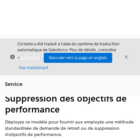
Ce texte a été traduit à l’aide du système de traduction
automatique de Salesforce. Plus de détails, consultez
Fermer
Ferme
<
cette page
.
Basculer vers la page en anglais
Fermer
Pas maintenant
Table des
Service
Afficher la table des matières
matières
Suppression des objectifs de
performance
Déployez ce modèle pour fournir aux employés une méthode
standardisée de demande de retrait ou de suppression
d'objectifs de performance.