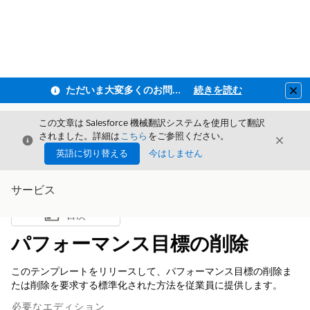
ただいま大変多くのお問い合わせをいただいており、ご連絡までにお時間を頂戴しております
続きを読む
Clo
この文章は Salesforce 機械翻訳システムを使用して翻訳
されました。詳細は
こちら
をご参照ください。
閉じる
閉じ
閉じる
英語に切り替える
今はしません
サービス
目次
目次を表示
パフォーマンス目標の削除
このテンプレートをリリースして、パフォーマンス目標の削除ま
たは削除を要求する標準化された方法を従業員に提供します。
必要なエディション