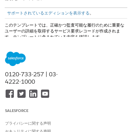
サポートされているエディションを表示する
。
このテンプレートでは、正確かつ監査可能な履行のために重要な
ユーザーの詳細を取得するサービス要求レコードが作成されま
す。テンプレートに含まれている内容を確認します。
受入属性
このテンプレートの受入フォームでは、従業員から目標 ID、ケー
ス発生源、件名の詳細を取得します。
0120-733-257 | 03-
履行と統合
4222-1000
このテンプレートには、受入や履行の追跡のために BambooHR
コネクタを介して事前設定されたインテグレーションが含まれま
す。カスタムロジック、ルーティング、または承認は、Flow
Builder を使用して管理できます。
SALESFORCE
プライバシーに関する声明
この記事で問題は解決されましたか?
セキュリティに関する声明