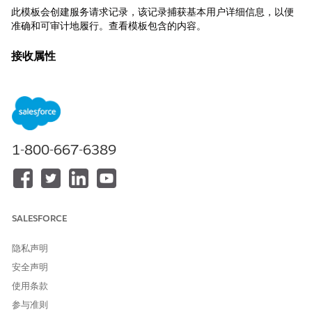
此模板会创建服务请求记录，该记录捕获基本用户详细信息，以便
准确和可审计地履行。查看模板包含的内容。
接收属性
此模板的接收表单从员工那里获取这些详细信息：目标 ID、个案来
源、主题。
履行和集成
此模板包括通过BambooHR 连接器预配置的集成，用于接收和/或
1-800-667-6389
履行跟踪。自定义逻辑、路由或批准可以使用 Flow Builder 进行管
理。
SALESFORCE
本文章是否解决您的问题？
请与我们共享您的想法，以便我们进行改进！
隐私声明
安全声明
是
否
使用条款
参与准则