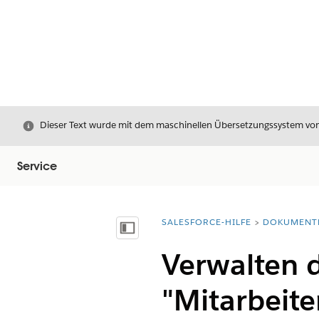
Schließen
Dieser Text wurde mit dem maschinellen Übersetzungssystem von S
Service
SALESFORCE-HILFE
DOKUMENT
Sie befinden sich hier:
Inhalt anzeigen
Verwalten d
"Mitarbeite