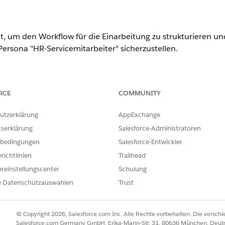
eit, um den Workflow für die Einarbeitung zu strukturieren un
ersona "HR-Servicemitarbeiter" sicherzustellen.
n
.
RCE
COMMUNITY
Serviceanforderungsdatensatz, der wichtige Benutzerdetails 
utzerklärung
AppExchange
 Sie, was in der Vorlage enthalten ist.
tserklärung
Salesforce-Administratoren
bedingungen
Salesforce-Entwickler
richtlinien
Trailhead
e Vorlage erfasst die folgenden Details des Mitarbeiters:
reinstellungscenter
Schulung
e Datenschutzauswahlen
Trust
Kundenvorgangsursprung.
-Offboarding: "Mitarbeiter", "Kennzeichnung für sofortigen Widerruf"
ngsfaktoren zurücksetzen".
© Copyright 2026, Salesforce.com Inc. Alle Rechte vorbehalten. Die versch
Salesforce.com Germany GmbH, Erika-Mann-Str. 31, 80636 München, Deut