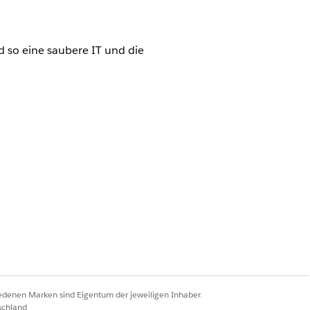
d so eine saubere IT und die
für eine genaue und überprüfbare
, "Alle Single Sign-On widerrufen",
iedenen Marken sind Eigentum der jeweiligen Inhaber.
schland