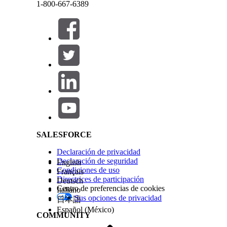
1-800-667-6389
Este texto se ha traducido utilizando un sistema de traducción automática de Salesforce. M
Atributos de incorporación de empleados: Emplead
Restablecer factores de autenticación de múltiples
Realización e integración
Esta plantilla incluye integración preconfigurada 
Cerrar
Cerrar
flujos de trabajo personalizados se pueden gestio
Salesforce Help | Article
¿RESOLVIÓ ESTE ARTÍCULO SU PROBLEMA?
¡Háganos saber cómo podemos mejorar!
SALESFORCE
Declaración de privacidad
Declaración de seguridad
English
Condiciones de uso
Français
Directrices de participación
Deutsch
Centro de preferencias de cookies
Italiano
Sus opciones de privacidad
日本語
Español (México)
COMMUNITY