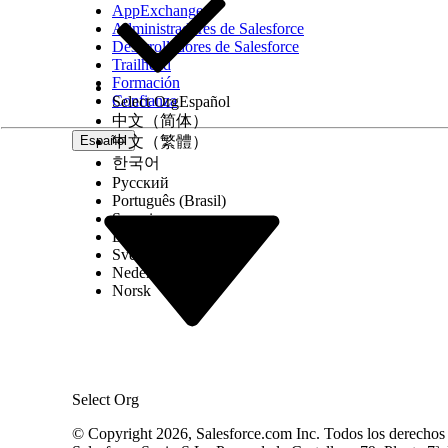
AppExchange
Administradores de Salesforce
Desarrolladores de Salesforce
Trailhead
Formación
Confianza
Select Org
Español
中文（简体）
Español
中文（繁體）
한국어
Русский
Português (Brasil)
Suomi
Dansk
Svenska
Nederlands
Norsk
Select Org
© Copyright 2026, Salesforce.com Inc. Todos los derechos r