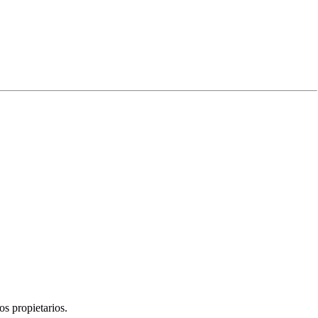
Edición
Experiencia
s propietarios.