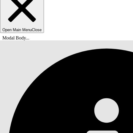
Open Main Menu
Close
Modal Body...
Usted está aquí:
Ayuda de Salesforce
Documentos
Servicio Agentforce