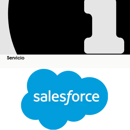
Gestionar salida d
acceso de TI
Implemente esta plantilla para estructurar el flujo
desaprovisionamiento de acceso por parte de la p
Servicio
Ediciones necesarias
Ver ediciones compatibles
.
Esta plantilla crea un registro de solicitud de serv
auditable. Revise lo que se incluye con la plantilla.
Atributos de admisión
El formulario de admisión para esta plantilla capt
Cerrar
Sección predeterminada: Asunto, Origen del caso.