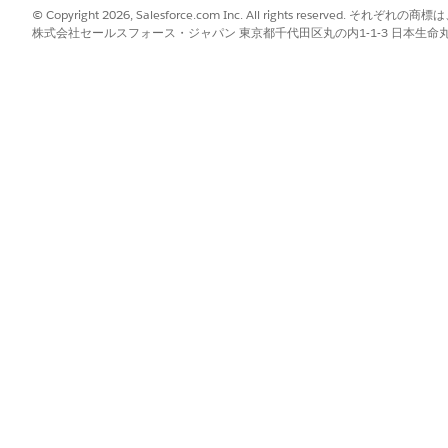
© Copyright 2026, Salesforce.com Inc. All rights reserve
ive コネクタを使用してレコグニション成果を同期する事前設
株式会社セールスフォース・ジャパン 東京都千代田区丸の内1-1-3 日本生命丸の内ガ
ow Builder 内でさらに管理できます。
?