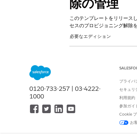
除の管理
このテンプレートをリリースし
セスのプロビジョニング解除
必要なエディション
サポートされているエディション
このテンプレートでは、正確
SALESFO
す。テンプレートに含まれて
プライバ
受入属性
0120-733-257 | 03-4222-
セキュリ
1000
利用規約
このテンプレートの受入フォ
参加ガイ
デフォルトのセクション: 件名
Cooki
従業員オフボーディング属性:
お
履行と統合