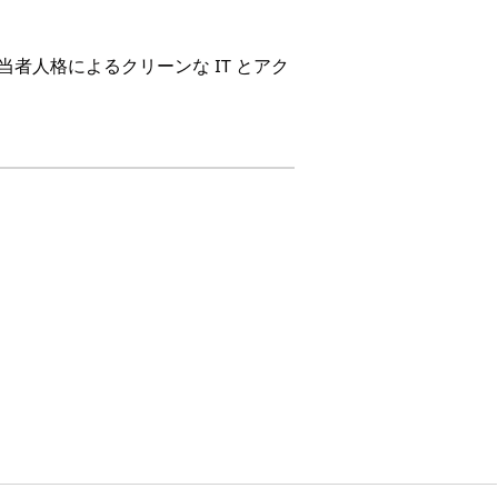
者人格によるクリーンな IT とアク
サービス要求レコードが作成されま
、多要素認証係数のリセット。