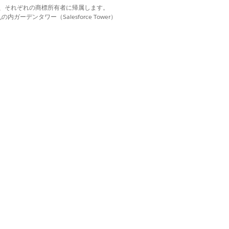
d. それぞれの商標は、それぞれの商標所有者に帰属します。
定済みのインテグレーションが含まれま
ーデンタワー（Salesforce Tower）
はい
いいえ