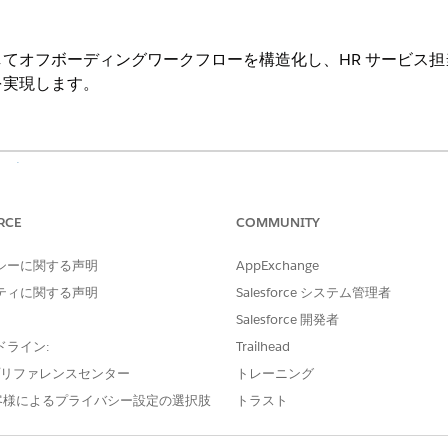
てオフボーディングワークフローを構造化し、HR サービス担当
を実現します。
を表示する
。
かつ監査可能な履行のために重要なユーザーの詳細を取得する
RCE
COMMUNITY
いる内容を確認します。
シーに関する声明
AppExchange
ティに関する声明
Salesforce システム管理者
Salesforce 開発者
ームでは、従業員から次の詳細を取得します。
ドライン:
Trailhead
、ケースの発生源。
e プリファレンスセンター
トレーニング
 従業員、即時取り消しフラグ、すべてのシングルサインオンの取り消し
客様によるプライバシー設定の選択肢
トラスト