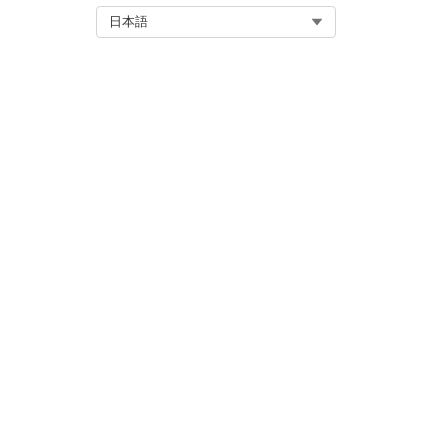
このテンプレートには、15F
Select Org
日本語
す。カスタムワークフローは、Fl
この記事で問題は解決されましたか
ご意見をお待ちしております。