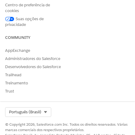
Detalhes do subagente
Centro de preferência de
cookies
Este tópico contém ações potencialmente confidenciais. Para
usar esse tópico, personalize essa ação de acordo com os
Suas opções de
requisitos de segurança da sua empresa. Consulte
privacidade
Manter a
confiança com ações do Agentforce
.
COMMUNITY
Nome da API
EmployeeJobLocationMana
gement
AppExchange
Administradores do Salesforce
Ferramentas do agente
Alterar local do trabalho
incluídas
Desenvolvedores do Salesforce
Trailhead
Considerações
Treinamento
Verifique se os Itens do Catálogo de serviços (SCIs)
Trust
necessários estão configurados e ativos na sua
organização.
Select Org
Português (Brasil)
© Copyright 2026, Salesforce.com Inc. Todos os direitos reservados. Várias
ESTE ARTIGO RESOLVEU SEU PROBLEMA?
marcas comerciais dos respectivos proprietários.