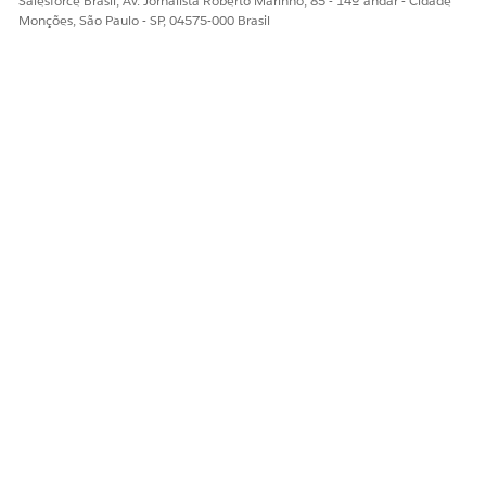
Diga-nos para podermos melhorar!
Salesforce Brasil, Av. Jornalista Roberto Marinho, 85 - 14º andar - Cidade
Monções, São Paulo - SP, 04575-000 Brasil
Sim
Não