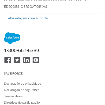
EDIÇÕES OBRIGATÓRIAS
Exibir edições com suporte
.
PERMISSÕES DE USUÁRIO NECESSÁRIAS
Para habilitar agentes no
Gerenciar agentes de IA E
Salesforce:
Serviços do funcionário:
Agentforce
1-800-667-6389
OU
Personalizar aplicativo
Para criar e gerenciar
Gerenciar agentes de serviço
SALESFORCE
agentes de serviço de RH:
do Agentforce E Gerenciar
agentes de IA
Declaração de privacidade
OU
Declaração de segurança
Personalizar aplicativo
Termos de uso
Diretrizes de participação