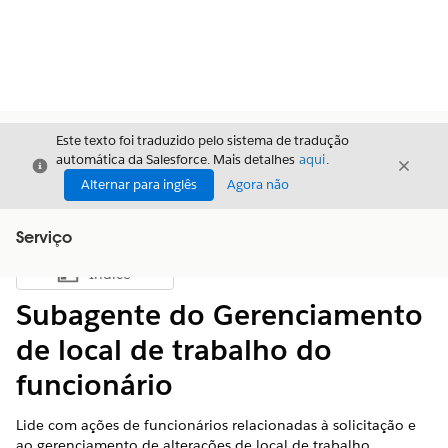
Este texto foi traduzido pelo sistema de tradução
automática da Salesforce. Mais detalhes
aqui
.
Fechar
Fecha
Fechar
Alternar para inglês
Agora não
Serviço
Índice
Mostrar índice
Subagente do Gerenciamento
de local de trabalho do
funcionário
Lide com ações de funcionários relacionadas à solicitação e
ao gerenciamento de alterações de local de trabalho.