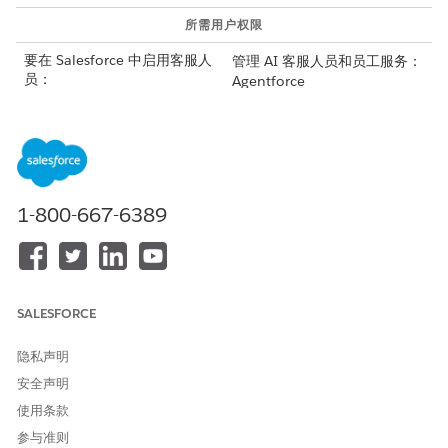
所需用户权限
要在 Salesforce 中启用客服人
管理 AI 客服人员和员工服务：
员：
Agentforce
或
自定义应用程序
要构建和管理 HR 服务客服人
管理 Agentforce 服务客服人
员：
员和管理 AI 客服人员
1-800-667-6389
或
自定义应用程序
SALESFORCE
子客服人员详细信息
本主题包含潜在敏感操作。要使用本主题，请根据业务的安全要求
隐私声明
自定义此操作。请参阅通过 Agentforce 行动
保持信任
。
安全声明
使用条款
API 名称
employeeJobLocationMana
gement
参与准则