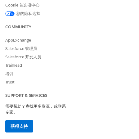
Cookie 首选项中心
包含的客服人员工具
更改作业位置
您的隐私选择
注意事项
COMMUNITY
请确认，所需的服务目录项目 (SCI) 已在贵组织中设置并处于活
动状态。
AppExchange
Salesforce 管理员
Salesforce 开发人员
本文章是否解决您的问题？
Trailhead
请与我们共享您的想法，以便我们进行改进！
培训
Trust
是
否
SUPPORT & SERVICES
需要帮助？查找更多资源，或联系
专家。
获得支持