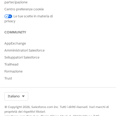
Dettagli subagente
partecipazione
Centro preferenze cookie
Questo argomento contiene azioni potenzialmente sensibili.
Per utilizzare questo argomento, personalizzare questa azione
Le tue scelte in materia di
in base ai requisiti di sicurezza della propria azienda. Vedere
privacy
Maintain Trust with Agentforce Actions
.
COMMUNITY
Nome API
EmployeeWorkplaceAccom
modationManagement
AppExchange
Amministratori Salesforce
Strumenti agente inclusi
Richiesta di sistemazione sul
posto di lavoro
Sviluppatori Salesforce
Trailhead
Considerazioni
Formazione
Verificare che gli elementi catalogo di servizi (SCI) richiesti
Trust
siano impostati e attivi nell'organizzazione.
Select Org
Italiano
QUESTO ARTICOLO HA RISOLTO IL PROBLEMA?
© Copyright 2026, Salesforce.com Inc. Tutti i diritti riservati. Vari marchi di
Facci sapere, così possiamo migliorare!
proprietà dei rispettivi titolari.