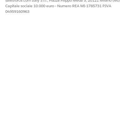
salesforce.com Italy S.r.l., Piazza Filippo Meda 5, 20121 Milano (MI)
Sì
No
Capitale sociale 10.000 euro - Numero REA MI-1785731 P.IVA
04959160963