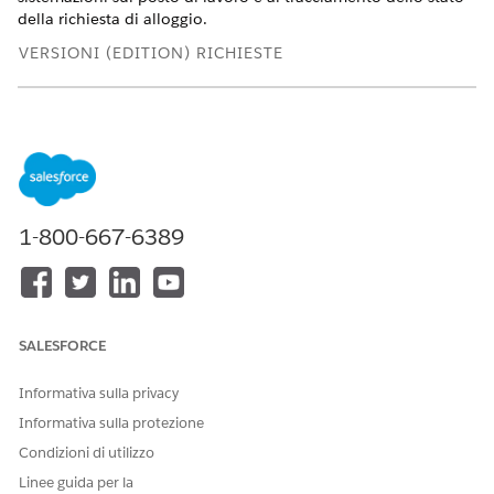
della richiesta di alloggio.
VERSIONI (EDITION) RICHIESTE
Visualizzare le versioni supportate
.
AUTORIZZAZIONI UTENTE RICHIESTE
Per abilitare gli agenti in
Gestisci agenti AI E Servizio
Salesforce:
per i dipendenti: Agentforce
1-800-667-6389
OPPURE
Personalizza applicazione
Per creare e gestire gli
Gestisci agenti
SALESFORCE
agenti dell'assistenza HR:
dell'assistenza Agentforce E
Gestisci agenti AI
Informativa sulla privacy
OPPURE
Informativa sulla protezione
Personalizza applicazione
Condizioni di utilizzo
Linee guida per la