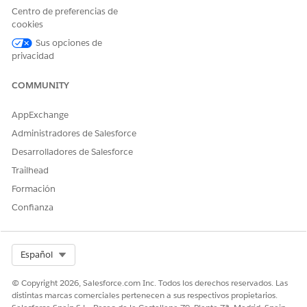
de trabajo de realización y lógica de enrutamiento
Centro de preferencias de
personalizados.
cookies
Sus opciones de
privacidad
¿RESOLVIÓ ESTE ARTÍCULO SU PROBLEMA?
COMMUNITY
¡Háganos saber cómo podemos mejorar!
AppExchange
Sí
No
Administradores de Salesforce
Desarrolladores de Salesforce
Trailhead
Formación
Confianza
Select Org
Español
© Copyright 2026, Salesforce.com Inc. Todos los derechos reservados. Las
distintas marcas comerciales pertenecen a sus respectivos propietarios.