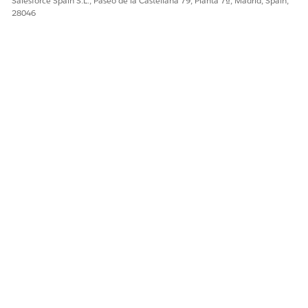
Salesforce Spain S.L., Paseo de la Castellana 79, Planta 7ª, Madrid, Spain,
28046