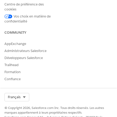
l'approbation du responsable est attendu. Utilisez Flow
Centre de préférence des
Builder pour définir une logique d'acheminement
cookies
personnalisée et des workflows d'exécution.
Vos choix en matière de
confidentialité
COMMUNITY
CET ARTICLE A-T-IL RÉSOLU VOTRE PROBLÈME ?
Dites-nous ce que nous pouvons améliorer !
AppExchange
Oui
Non
Administrateurs Salesforce
Développeurs Salesforce
Trailhead
Formation
Confiance
Select Org
Français
© Copyright 2026, Salesforce.com Inc. Tous droits réservés. Les autres
marques appartiennent à leurs propriétaires respectifs.