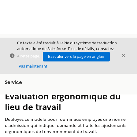
Ce texte a été traduit à l’aide du système de traduction
automatique de Salesforce. Plus de détails, consultez
Fermer
Ferme
<
cette page
.
Basculer vers la page en anglais
Fermer
Pas maintenant
Table des
Service
Afficher la table des matières
matières
Évaluation ergonomique du
lieu de travail
Déployez ce modèle pour fournir aux employés une norme
d'admission qui indique, demande et traite les ajustements
ergonomiques de l'environnement de travail.