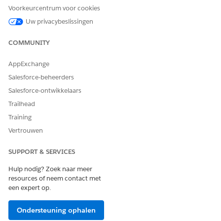
manager wordt verwacht. Gebruik Flow Builder om
Voorkeurcentrum voor cookies
aangepaste routeringslogica en uitvoeringswerkstromen te
Uw privacybeslissingen
definiëren.
COMMUNITY
HEEFT DIT ARTIKEL UW PROBLEEM OPGELOST?
AppExchange
Laat ons weten wat we kunnen doen om te verbeteren!
Salesforce-beheerders
Salesforce-ontwikkelaars
Ja
Nee
Trailhead
Training
Vertrouwen
SUPPORT & SERVICES
Hulp nodig? Zoek naar meer
resources of neem contact met
een expert op.
Ondersteuning ophalen