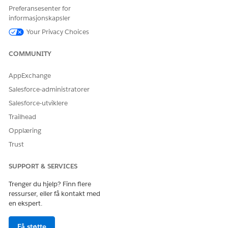
Preferansesenter for
informasjonskapsler
Your Privacy Choices
HJALP DENNE ARTIKKELEN MED Å LØSE PROBLEMET DITT?
COMMUNITY
La oss få vite det slik at vi kan forbedre!
Ja
Nei
AppExchange
Salesforce-administratorer
Salesforce-utviklere
Trailhead
Opplæring
Trust
SUPPORT & SERVICES
Trenger du hjelp? Finn flere
ressurser, eller få kontakt med
en ekspert.
Få støtte