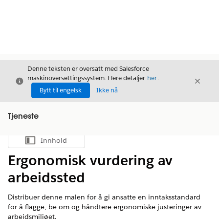
Denne teksten er oversatt med Salesforce
maskinoversettingssystem. Flere detaljer
her
.
Avslutt
Avslut
Avslutt
Bytt til engelsk
Ikke nå
Tjeneste
Innhold
Vis innholdsfortegnelse
Ergonomisk vurdering av
arbeidssted
Distribuer denne malen for å gi ansatte en inntaksstandard
for å flagge, be om og håndtere ergonomiske justeringer av
arbeidsmiljøet.