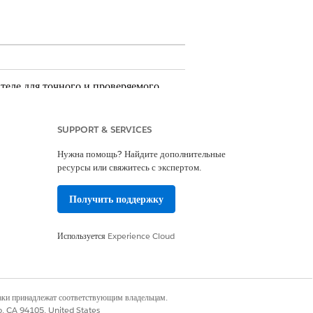
теле для точного и проверяемого
SUPPORT & SERVICES
Нужна помощь? Найдите дополнительные
и, показатели физического
ресурсы или свяжитесь с экспертом.
ещения, доступность пространства для
Получить поддержку
Используется
Experience Cloud
тизация утверждения менеджера.
авил выполнения.
наки принадлежат соответствующим владельцам.
co, CA 94105, United States