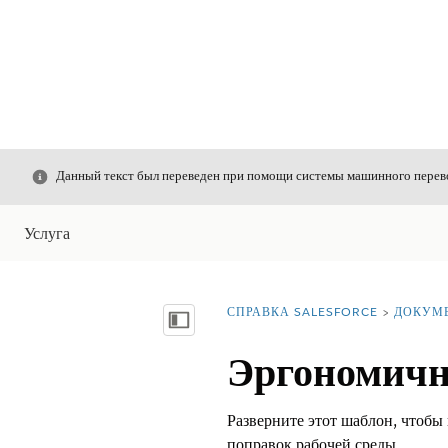
Закрыть
Данный текст был переведен при помощи системы машинного перево
Услуга
СПРАВКА SALESFORCE
ДОКУМ
Вы находитесь здесь:
Показать содержание
Эргономичн
Разверните этот шаблон, чтобы
поправок рабочей среды.