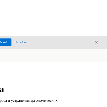
Закры
йский
Не сейчас
Закрыт
а
проса и устранения эргономических