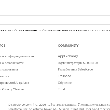
.
проса на обслуживание, собирающую важные сведения о пользова
входит в шаблон.
RCE
COMMUNITY
е о конфиденциальности
AppExchange
она собирает следующие сведения у сотрудника: Контекст оценк
 о безопасности
Администраторы Salesforce
йка мониторинга, устройства ввода, высота стола, состояние осв
спользования
Разработчики Salesforce
, происхождение обращения.
частия
Trailhead
троек cookie-файлов
Обучение
r Privacy Choices
Trust
вых интеграций для приема или выполнения. Ожидается маршру
определения настраиваемой логики маршрутизации и бизнес-пр
© salesforce.com, inc., 2026 гг. Все права защищены. Упомянутые товарные з
Salesforce, Inc. Salesforce Tower, 415 Mission Street, 3rd Floor, San Francis