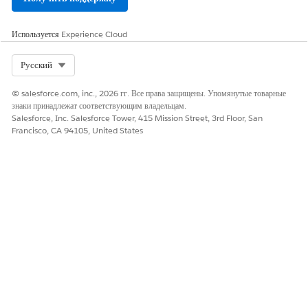
Разверните этот шаблон для стандартизации запросов,
касающихся офисных перемещений, перемещения между
корпоративными сайтами или перехода на удаленный статус.
Используется
Experience Cloud
Отправить отставку
Select Org
Русский
Разверните этот шаблон, чтобы предоставить сотрудникам
структурированную конфиденциальную инфраструктуру для
© salesforce.com, inc., 2026 гг. Все права защищены. Упомянутые товарные
отправки официального заявления об увольнении или
знаки принадлежат соответствующим владельцам.
увольнении.
Salesforce, Inc. Salesforce Tower, 415 Mission Street, 3rd Floor, San
Francisco, CA 94105, United States
ЭТА СТАТЬЯ РЕШИЛА ВАШУ ПРОБЛЕМУ?
Оставьте свой отзыв, чтобы мы могли стать лучше!
Да
Нет