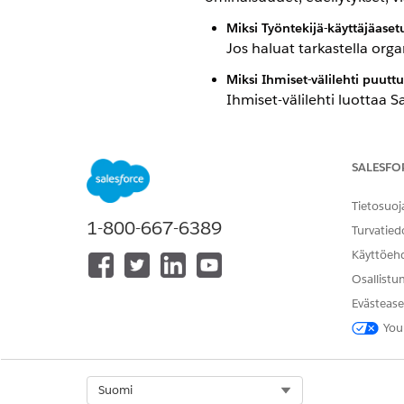
Miksi Työntekijä-käyttäjäaset
Jos haluat tarkastella orga
Miksi Ihmiset-välilehti puutt
Ihmiset-välilehti luottaa S
jotta välilehti näytetään.
Tarvitsevatko UEL-käyttäjät 
SALESFO
Ei, UEL-käyttäjät voivat l
profiilitasollaan: Salli ta
Tietosuoj
1-800-667-6389
Turvatied
Käyttöeh
RATKAISIKO TÄMÄ ARTIKKELI O
Osallistu
Anna palautetta, jotta voimme ke
Evästease
You
Select Org
Suomi