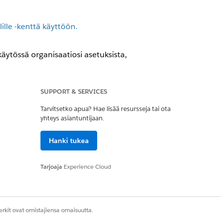
lille -kenttä käyttöön.
käytössä organisaatiosi asetuksista,
SUPPORT & SERVICES
lä on seuraavat kaksi käyttöoikeutta
Tarvitsetko apua? Hae lisää resursseja tai ota
yhteys asiantuntijaan.
Hanki tukea
Kyllä
Ei
Tarjoaja
Experience Cloud
rkit ovat omistajiensa omaisuutta.