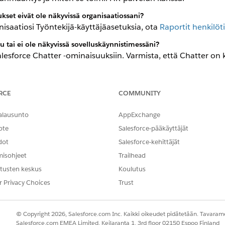
ukset eivät ole näkyvissä organisaatiossani?
nisaatiosi Työntekijä-käyttäjäasetuksia, ota
Raportit henkilöti
uu tai ei ole näkyvissä sovelluskäynnistimessäni?
alesforce Chatter -ominaisuuksiin. Varmista, että Chatter on 
KnowledgeUser-lisäosan lukeakseen Knowledge-artikkeleita?
RCE
COMMUNITY
ukea Knowledge ilman KnowledgeUser-lisäosalisenssiä, jos heil
rkastelu Knowledge, Knowledge: Luku.
alausunto
AppExchange
ote
Salesforce-pääkäyttäjät
dot
Salesforce-kehittäjät
NGELMASI?
misohjeet
Trailhead
hittyä!
tusten keskus
Koulutus
r Privacy Choices
Trust
© Copyright 2026, Salesforce.com Inc. Kaikki oikeudet pidätetään. Tavarame
Salesforce.com EMEA Limited, Keilaranta 1, 3rd floor 02150 Espoo Finland