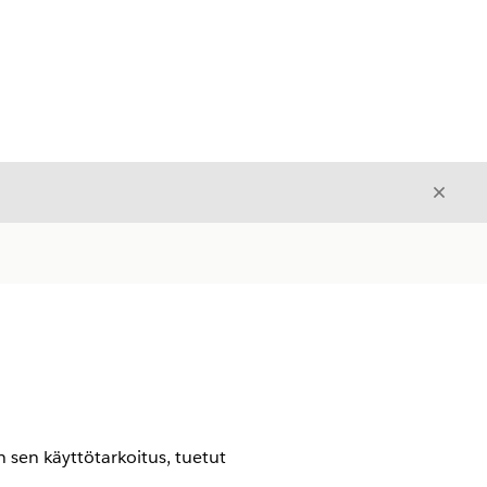
Sulje
Sulje
n sen käyttötarkoitus, tuetut