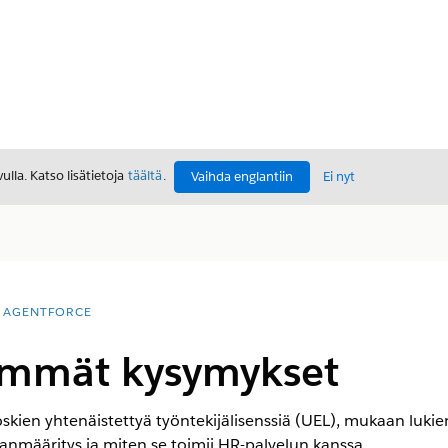
lla. Katso lisätietoja
täältä
.
Vaihda englantiin
Ei nyt
AGENTFORCE
simmät kysymykset
oskien yhtenäistettyä työntekijälisenssiä (UEL), mukaan lukie
ianmääritys ja miten se toimii HR-palvelun kanssa.