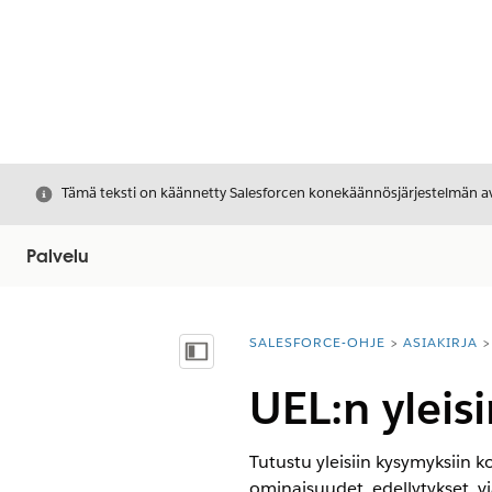
Sulje
Tämä teksti on käännetty Salesforcen konekäännösjärjestelmän avu
Palvelu
SALESFORCE-OHJE
ASIAKIRJA
Olet tässä:
Näytä sisällysluettelo
UEL:n ylei
Tutustu yleisiin kysymyksiin k
ominaisuudet, edellytykset, v