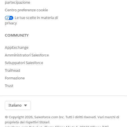
QUESTO ARTICOLO HA RISOLTO IL PROBLEMA?
partecipazione
Facci sapere, così possiamo migliorare!
Centro preferenze cookie
Le tue scelte in materia di
Sì
No
privacy
COMMUNITY
AppExchange
Amministratori Salesforce
Sviluppatori Salesforce
Trailhead
Formazione
Trust
Select Org
Italiano
© Copyright 2026, Salesforce.com Inc. Tutti i diritti riservati. Vari marchi di
proprietà dei rispettivi titolari.