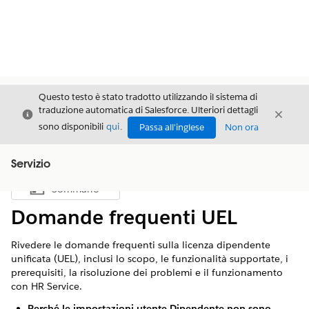
Questo testo è stato tradotto utilizzando il sistema di
traduzione automatica di Salesforce. Ulteriori dettagli
Chiudi
Chiud
Chiudi
sono disponibili
qui
.
Passa all'inglese
Non ora
Servizio
Sommario
Mostra sommario
Domande frequenti UEL
Rivedere le domande frequenti sulla licenza dipendente
unificata (UEL), inclusi lo scopo, le funzionalità supportate, i
prerequisiti, la risoluzione dei problemi e il funzionamento
con HR Service.
Perché le impostazioni utente Dipendente non sono