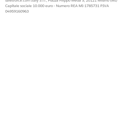
salesforce.com Italy S.r.l., Piazza Filippo Meda 5, 20121 Milano (MI)
Capitale sociale 10.000 euro - Numero REA MI-1785731 P.IVA
04959160963