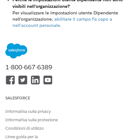
visibili nell'organizzazione?
Per visualizzare le impostazioni utente Dipendente
nell'organizzazione,
abilitare il campo Fa capo a
nell'account personale.
Perché la scheda Persone manca o non è visibile nel
Programma di avvio app?
La scheda Persone si basa sulla funzionalità di Salesforce
Chatter. Assicurarsi che Chatter sia abilitato nelle
impostazioni dell'organizzazione per la visualizzazione
1-800-667-6389
della scheda.
Gli utenti UEL necessitano di un componente aggiuntivo
KnowledgeUser per leggere gli articoli Knowledge?
No, gli utenti UEL possono leggere gli articoli Knowledge
senza licenza aggiuntiva KnowledgeUser, a condizione che
SALESFORCE
abbiano le due autorizzazioni seguenti abilitate a livello di
profilo: Consenti Visualizza Knowledge, Knowledge:
Informativa sulla privacy
Lettura.
Informativa sulla protezione
Condizioni di utilizzo
Linee guida per la