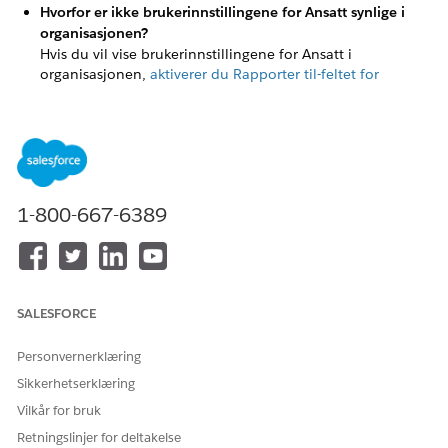
Hvorfor er ikke brukerinnstillingene for Ansatt synlige i
organisasjonen?
Hvis du vil vise brukerinnstillingene for Ansatt i
organisasjonen,
aktiverer du Rapporter til-feltet for
personkonto.
Hvorfor mangler Personer-fanen eller er den ikke synlig i
appstarteren?
Personer-fanen er avhengig av Salesforce Chatter.
Kontroller at Chatter er aktivert i organisasjonens
innstillinger for at fanen skal vises.
1-800-667-6389
Trenger UEL-brukere et KnowledgeUser-tillegg for å lese
Knowledge-artikler?
Nei, UEL-brukere kan lese Knowledge uten en
KnowledgeUser-tilleggslisens forutsatt at de har følgende
SALESFORCE
to tillatelser aktivert på profilnivå: Tillat Vis Knowledge,
Knowledge: Lese.
Personvernerklæring
Sikkerhetserklæring
Vilkår for bruk
HJALP DENNE ARTIKKELEN MED Å LØSE PROBLEMET DITT?
Retningslinjer for deltakelse