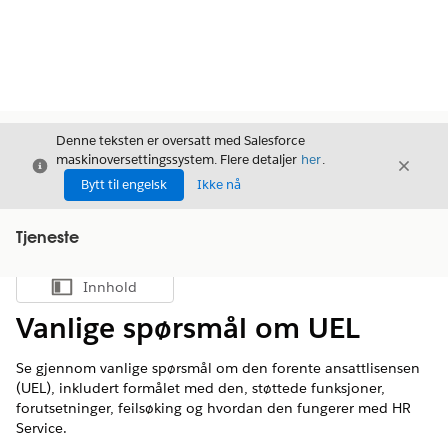
Denne teksten er oversatt med Salesforce
maskinoversettingssystem. Flere detaljer
her
.
Avslutt
Avslut
Avslutt
Bytt til engelsk
Ikke nå
Tjeneste
Innhold
Vis innholdsfortegnelse
Vanlige spørsmål om UEL
Se gjennom vanlige spørsmål om den forente ansattlisensen
(UEL), inkludert formålet med den, støttede funksjoner,
forutsetninger, feilsøking og hvordan den fungerer med HR
Service.