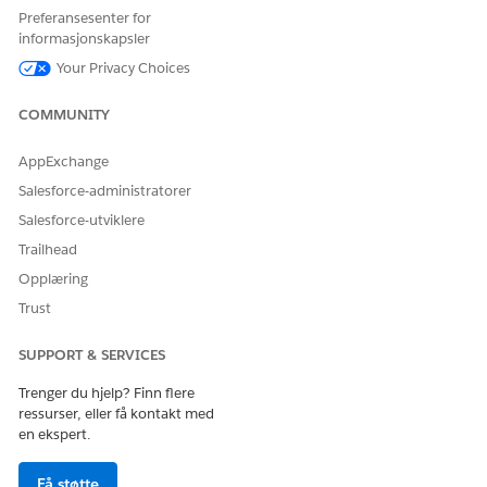
La oss få vite det slik at vi kan forbedre!
Preferansesenter for
informasjonskapsler
Ja
Nei
Your Privacy Choices
COMMUNITY
AppExchange
Salesforce-administratorer
Salesforce-utviklere
Trailhead
Opplæring
Trust
SUPPORT & SERVICES
Trenger du hjelp? Finn flere
ressurser, eller få kontakt med
en ekspert.
Få støtte