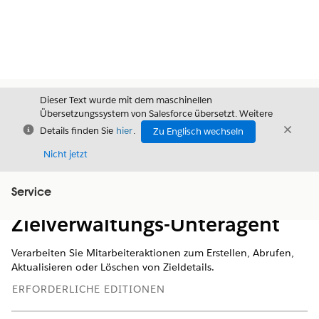
Dieser Text wurde mit dem maschinellen
Übersetzungssystem von Salesforce übersetzt. Weitere
Schließen
Schli
Details finden Sie
hier
.
Zu Englisch wechseln
Schließ
Nicht jetzt
Service
Inhalt
Inhalt anzeigen
Zielverwaltungs-Unteragent
Verarbeiten Sie Mitarbeiteraktionen zum Erstellen, Abrufen,
Aktualisieren oder Löschen von Zieldetails.
ERFORDERLICHE EDITIONEN