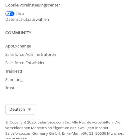
Ihres Unternehmens an, um dieses Thema zu verwenden.
Cookie-Voreinstellungscenter
Entsprechende Informationen finden Sie unter
Ihre
Aufrechterhalten von Trust mit Agentforce-Aktionen
.
Datenschutzauswahlen
API-Name
Zielverwaltung
COMMUNITY
Enthaltene Agententools
Erstellen von
Mitarbeiterzielen
AppExchange
Erhalten von
Salesforce-Administratoren
Mitarbeiterzielen
Aktualisieren von
Salesforce-Entwickler
Mitarbeiterzielen
Trailhead
Löschen von
Mitarbeiterzielen
Schulung
Trust
Überlegungen
Überprüfen Sie, ob Ihr Integrationskonnektor in Flow Builder
Select Org
Deutsch
aktiviert und aktiv ist. Da jedes externe System Informationen
unterschiedlich speichert, sollten Sie die Referenzseite Ihres
© Copyright 2026, Salesforce.com Inc. Alle Rechte vorbehalten. Die
spezifischen Konnektors überprüfen, um nachzuvollziehen,
verschiedenen Marken sind Eigentum der jeweiligen Inhaber.
welche Auslöser und Aktionen zum Abrufen und Ändern von
Salesforce.com Germany GmbH, Erika-Mann-Str. 31, 80636 München,
Deutschland