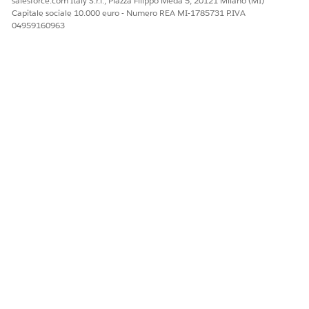
salesforce.com Italy S.r.l., Piazza Filippo Meda 5, 20121 Milano (MI)
Capitale sociale 10.000 euro - Numero REA MI-1785731 P.IVA
04959160963
QUESTO ARTICOLO HA RISOLTO IL PROBLEMA?
Facci sapere, così possiamo migliorare!
Sì
No