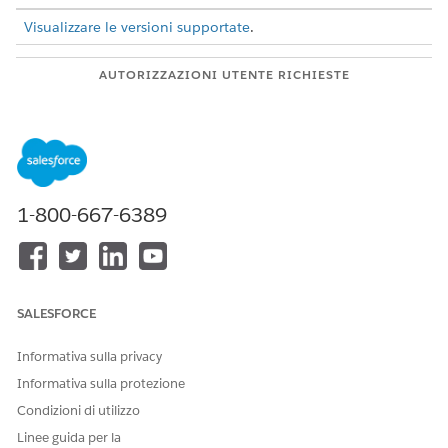
Visualizzare le versioni supportate
.
AUTORIZZAZIONI UTENTE RICHIESTE
Per abilitare gli agenti in
Gestisci agenti AI E Servizio
Salesforce:
per i dipendenti: Agentforce
OPPURE
Personalizza applicazione
1-800-667-6389
Per creare e gestire gli
Gestisci agenti
agenti dell'assistenza HR:
dell'assistenza Agentforce E
Gestisci agenti AI
OPPURE
SALESFORCE
Personalizza applicazione
Informativa sulla privacy
Informativa sulla protezione
Dettagli subagente
Condizioni di utilizzo
Questo argomento contiene azioni potenzialmente sensibili.
Linee guida per la
Per utilizzare questo argomento, personalizzare questa azione