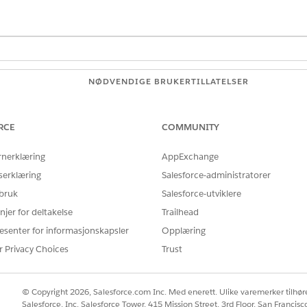
NØDVENDIGE BRUKERTILLATELSER
ce:
Behandle AI-agenter OG A
RCE
COMMUNITY
ELLER
Tilpasse program
rnerklæring
AppExchange
serklæring
Salesforce-administratorer
nesteagenter:
Behandle Agentforce OG 
 bruk
Salesforce-utviklere
ELLER
njer for deltakelse
Trailhead
esenter for informasjonskapsler
Opplæring
Tilpasse program
r Privacy Choices
Trust
© Copyright 2026, Salesforce.com Inc. Med enerett. Ulike varemerker tilhøre
ielt sensitive handlinger. For å bruke dette emnet tilpasser
Salesforce, Inc. Salesforce Tower, 415 Mission Street, 3rd Floor, San Francis