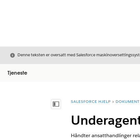
Avslutt
Denne teksten er oversatt med Salesforce maskinoversettingssyste
Tjeneste
SALESFORCE HJELP
DOKUMENT
Du er her:
Vis innholdsfortegnelse
Underagent
Håndter ansatthandlinger relat