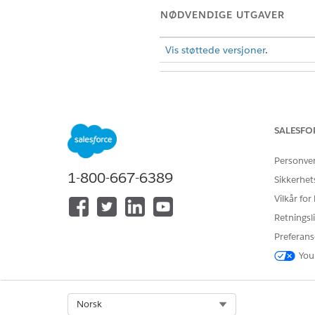
NØDVENDIGE UTGAVER
Vis støttede versjoner
.
For å aktivere agenter i Salesfor
SALESFO
Personve
1-800-667-6389
Sikkerhet
For å bygge og behandle HR-tje
Vilkår for
Retningsli
Preferans
You
Underagentdetaljer
Select Org
Norsk
Dette emnet inneholder potens