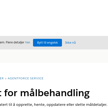
m. Flere detaljer
her
.
Bytt til engelsk
Ikke nå
ER
AGENTFORCE SERVICE
 for målbehandling
ert til å opprette, hente, oppdatere eller slette måldetaljer.