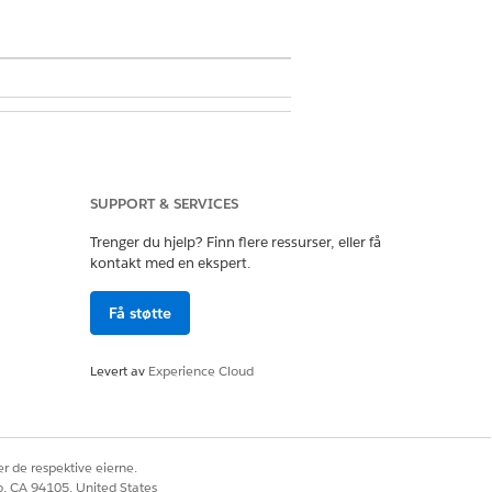
nsattjeneste: Agentforce
SUPPORT & SERVICES
Trenger du hjelp? Finn flere ressurser, eller få
kontakt med en ekspert.
Behandle AI-agenter
Få støtte
Levert av
Experience Cloud
r de respektive eierne.
 du denne handlingen i henhold til
co, CA 94105, United States