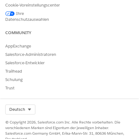
Genehmigung durch den Manager wird erwartet. Verwenden
Cookie-Voreinstellungscenter
Sie Flow Builder, um benutzerdefinierte Weiterleitungslogik
Ihre
und Abwicklungs-Workflows zu definieren.
Datenschutzauswahlen
COMMUNITY
KONNTEN SIE IHR PROBLEM MITHILFE DIESES ARTIKELS
AppExchange
LÖSEN?
Salesforce-Administratoren
Geben Sie uns Feedback, damit wir uns verbessern können.
Salesforce-Entwickler
Ja
Nein
Trailhead
Schulung
Trust
Select Org
Deutsch
© Copyright 2026, Salesforce.com Inc. Alle Rechte vorbehalten. Die
verschiedenen Marken sind Eigentum der jeweiligen Inhaber.
Salesforce.com Germany GmbH, Erika-Mann-Str. 31, 80636 München,
Deutschland