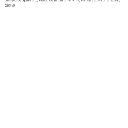
Salesforce Spain S.L., Paseo de la Castellana 79, Planta 7ª, Madrid, Spain,
28046