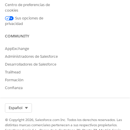
de trabajo de realización y lógica de enrutamiento
Centro de preferencias de
personalizados.
cookies
Sus opciones de
privacidad
¿RESOLVIÓ ESTE ARTÍCULO SU PROBLEMA?
COMMUNITY
¡Háganos saber cómo podemos mejorar!
AppExchange
Sí
No
Administradores de Salesforce
Desarrolladores de Salesforce
Trailhead
Formación
Confianza
Select Org
Español
© Copyright 2026, Salesforce.com Inc. Todos los derechos reservados. Las
distintas marcas comerciales pertenecen a sus respectivos propietarios.