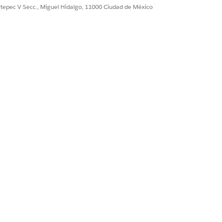
ultepec V Secc., Miguel Hidalgo, 11000 Ciudad de México
Sí
No