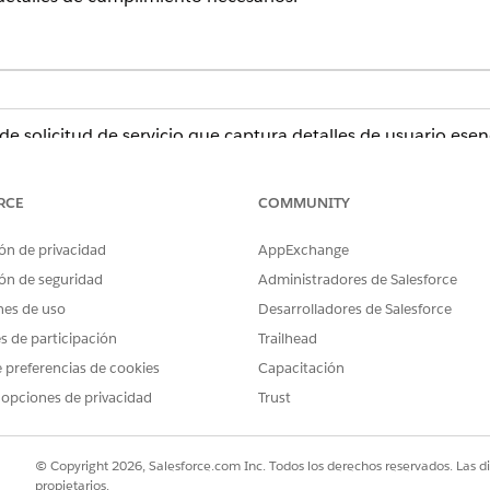
o de solicitud de servicio que captura detalles de usuario esen
luye con la plantilla.
RCE
COMMUNITY
ón de privacidad
AppExchange
a esta plantilla captura estos detalles del empleado: Aviso 
ón de seguridad
Administradores de Salesforce
cobertura, Fecha de inicio, Fecha de finalización estimada, I
nes de uso
Desarrolladores de Salesforce
es de participación
Trailhead
 preferencias de cookies
Capacitación
 opciones de privacidad
Trust
guna integración preconfigurada para admisión o realización.
 Flow Builder para definir flujos de trabajo de realización y 
© Copyright 2026, Salesforce.com Inc. Todos los derechos reservados. Las d
propietarios.