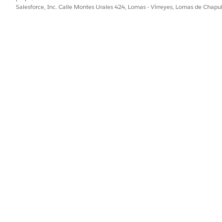
Salesforce, Inc. Calle Montes Urales 424, Lomas - Virreyes, Lomas de Chap
PROBLEMA?
ejorar!