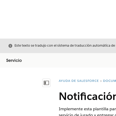
Cerrar
Este texto se tradujo con el sistema de traducción automática de
Servicio
AYUDA DE SALESFORCE
DOCUM
Usted está aquí:
Mostrar índice de materias
Notificació
Implemente esta plantilla par
servicio de jurado y entregar