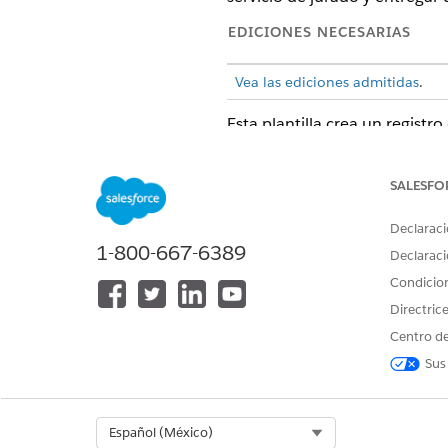
EDICIONES NECESARIAS
Vea las ediciones admitidas
.
Esta plantilla crea un registr
auditable. Revise lo que se inc
SALESFO
Atributos de admisión
Declaraci
El formulario de admisión par
1-800-667-6389
Declaraci
Plan de copia de seguridad o 
Condicio
Origen del caso.
Directric
Realización e integración
Centro de
Sus
Esta plantilla no incluye nin
aprobación del gestor. Utilice
personalizados.
Select Org
Español (México)