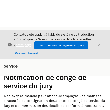
Ce texte a été traduit à l’aide du système de traduction
automatique de Salesforce. Plus de détails, consultez
Fermer
Ferme
<
cette page
.
Basculer vers la page en anglais
Fermer
Pas maintenant
Table des
Service
Afficher la table des matières
matières
Notification de congé de
service du jury
Déployez ce modèle pour offrir aux employés une méthode
structurée de consignation des alertes de congé de service du
jury et de transmission des détails de conformité nécessaires.