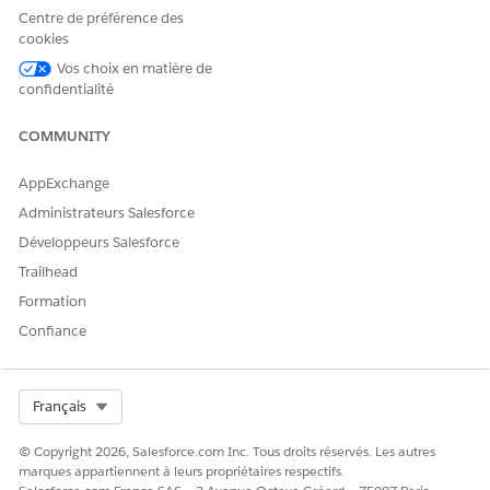
Builder pour définir une logique d'acheminement
Centre de préférence des
personnalisée et des workflows d'exécution.
cookies
Vos choix en matière de
confidentialité
CET ARTICLE A-T-IL RÉSOLU VOTRE PROBLÈME ?
COMMUNITY
Dites-nous ce que nous pouvons améliorer !
AppExchange
Oui
Non
Administrateurs Salesforce
Développeurs Salesforce
Trailhead
Formation
Confiance
Select Org
Français
© Copyright 2026, Salesforce.com Inc. Tous droits réservés. Les autres
marques appartiennent à leurs propriétaires respectifs.