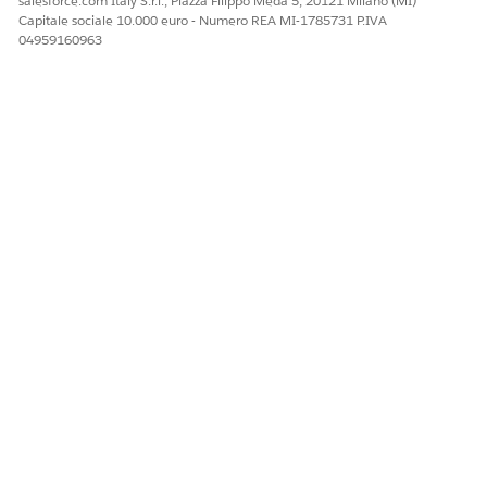
salesforce.com Italy S.r.l., Piazza Filippo Meda 5, 20121 Milano (MI)
Capitale sociale 10.000 euro - Numero REA MI-1785731 P.IVA
04959160963