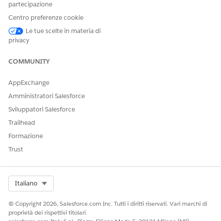
dell'approvazione del responsabile. Utilizzare Flow Builder per
partecipazione
definire la logica di instradamento personalizzata e i flussi di
Centro preferenze cookie
lavoro di evasione.
Le tue scelte in materia di
privacy
COMMUNITY
QUESTO ARTICOLO HA RISOLTO IL PROBLEMA?
Facci sapere, così possiamo migliorare!
AppExchange
Sì
No
Amministratori Salesforce
Sviluppatori Salesforce
Trailhead
Formazione
Trust
Select Org
Italiano
© Copyright 2026, Salesforce.com Inc. Tutti i diritti riservati. Vari marchi di
proprietà dei rispettivi titolari.