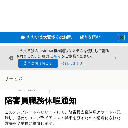
ただいま大変多くのお問い合わせをいただいており、ご連絡までにお時間を頂戴しております
続きを読む
Clo
この文章は Salesforce 機械翻訳システムを使用して翻訳
されました。詳細は
こちら
をご参照ください。
閉じる
閉じ
閉じる
英語に切り替える
今はしません
サービス
目次
目次を表示
陪審員職務休暇通知
このテンプレートをリリースして、陪審員当直休暇アラートを記
録し、必要なコンプライアンスの詳細を渡すための構造化された
方法を従業員に提供します。