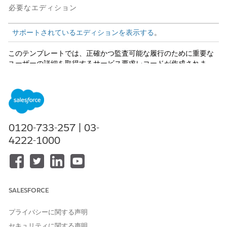
必要なエディション
サポートされているエディションを表示する
。
このテンプレートでは、正確かつ監査可能な履行のために重要な
ユーザーの詳細を取得するサービス要求レコードが作成されま
す。テンプレートに含まれている内容を確認します。
受入属性
このテンプレートの受入フォームでは、従業員から次の詳細を取
得します: 免責事項、召喚状ドキュメント、バックアップまたは補
0120-733-257 | 03-
償プラン、開始日、終了予定日、裁判所情報、件名、ケース発生
4222-1000
源。
履行と統合
このテンプレートには、受入または履行のための事前設定済みの
SALESFORCE
インテグレーションは含まれません。マネージャーの承認ルーテ
ィングが必要です。Flow Builder を使用して、カスタムルーティ
ングロジックと履行ワークフローを定義します。
プライバシーに関する声明
セキュリティに関する声明