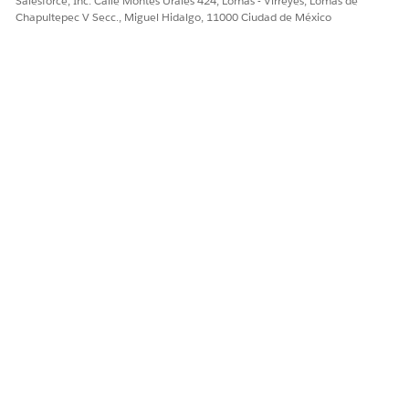
Salesforce, Inc. Calle Montes Urales 424, Lomas - Virreyes, Lomas de
Chapultepec V Secc., Miguel Hidalgo, 11000 Ciudad de México
¿RESOLVIÓ ESTE ARTÍCULO SU PROBLEMA?
¡Háganos saber cómo podemos mejorar!
Sí
No