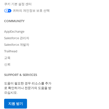
쿠키 기본 설정 센터
마이그레이션 확인 후
귀하의 개인정보 보호 선택
유효성 검사는 선택 사항이지만 마이그레이션 후 모든 기능이
예상대로 작동하도록 다음 단계를 완료하는 것이 좋습니다.
COMMUNITY
UEL 마이그레이션에 대한 사용자 액세스 정책 설정
마이그레이션에 성공한 후 마이그레이션된 직원 사용자에게 필
AppExchange
수 권한 집합을 할당합니다. 직원 활성화 프로그램 통합 직원 사
Salesforce 관리자
용자 및 직원 허브 통합 직원 사용자 권한 집합을 할당하는 것이
Salesforce 개발자
좋습니다.
Trailhead
교육
신뢰
이 기사를 통해 문제를 해결했습니까?
SUPPORT & SERVICES
개선을 위한 의견을 보내주세요.
도움이 필요한 경우 리소스를 추가
예
아니요
로 확인하거나 전문가의 도움을 받
으십시오.
지원 받기