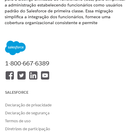
a administração estabelecendo funcionários como usuários
padrão do Salesforce de primeira classe. Essa migração
simplifica a integração dos funcionários, fornece uma
cobertura organizacional consistente e permite
funcionalidades de plataforma modernas em todo o Serviço
de TI Agentforce, Serviço de RH e colaboração do Slack. A
migração para UEL também elimina interrupções hierárquicas
em que as linhas de relatório eram restritas por tipo de
licença.
Perguntas frequentes sobre migração de CCP para UEL
1-800-667-6389
Revise perguntas comuns sobre a migração CCP para UEL,
incluindo reversão, tempo de inatividade, usuários
inativos, distribuição em fases, teste de sandbox,
tratamento de erros e comportamento de licença pós-
SALESFORCE
migração.
Antes de começar
Declaração de privacidade
Antes de iniciar a migração, garanta que sua organização
Declaração de segurança
atenda aos pré-requisitos necessários para manter a
integridade dos dados e evitar erros do sistema.
Termos de uso
Diretrizes de participação
Pós-migração: O que muda e o que não muda?