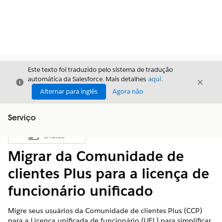
Este texto foi traduzido pelo sistema de tradução
automática da Salesforce. Mais detalhes
aqui
.
Fechar
Fecha
Fechar
Alternar para inglês
Agora não
Serviço
Índice
Mostrar índice
Migrar da Comunidade de
clientes Plus para a licença de
funcionário unificado
Migre seus usuários da Comunidade de clientes Plus (CCP)
para a Licença unificada de funcionário (UEL) para simplificar