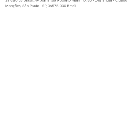
Salesforce Brasil, Av. Jornalista Roberto Marinho, 85 - 14º andar - Cidade
Monções, São Paulo - SP, 04575-000 Brasil
ESTE ARTIGO RESOLVEU SEU PROBLEMA?
Diga-nos para podermos melhorar!
Sim
Não