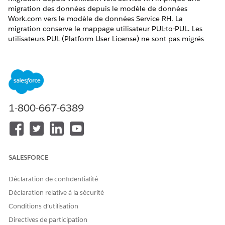
migration des données depuis le modèle de données
Work.com vers le modèle de données Service RH. La
migration conserve le mappage utilisateur PUL-to-PUL. Les
utilisateurs PUL (Platform User License) ne sont pas migrés
vers les utilisateurs UEL (Unified Employee License).
ÉDITIONS REQUISES
Afficher les éditions prises en charge
.
1-800-667-6389
FAQ sur la migration
Consultez les questions courantes sur la migration depuis
Work.com vers le service RH, notamment la parité des
fonctionnalités, les licences, la prise en charge du
déploiement progressif et le comportement du modèle de
SALESFORCE
données.
Prérequis à la migration
Déclaration de confidentialité
Suivez les étapes ci-dessous pour ajouter un champ
Déclaration relative à la sécurité
personnalisé à l'objet Compte.
Conditions d’utilisation
Migration vers le service RH
Directives de participation