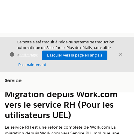
Ce texte a été traduit à l’aide du système de traduction
automatique de Salesforce. Plus de détails, consultez
Fermer
Ferme
<
cette page
.
Basculer vers la page en anglais
Fermer
Pas maintenant
Table des
Service
Afficher la table des matières
matières
Migration depuis Work.com
vers le service RH (Pour les
utilisateurs UEL)
Le service RH est une refonte complète de Work.com La
migration depuis Work.com vers Service RH implique une