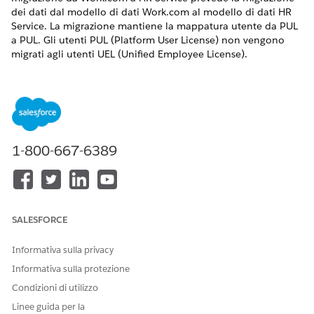
dei dati dal modello di dati Work.com al modello di dati HR
Service. La migrazione mantiene la mappatura utente da PUL
a PUL. Gli utenti PUL (Platform User License) non vengono
migrati agli utenti UEL (Unified Employee License).
VERSIONI (EDITION) RICHIESTE
Visualizzare le versioni supportate
.
Domande frequenti sulla migrazione
1-800-667-6389
Rivedere le domande più comuni sulla migrazione da
Work.com a HR Service, tra cui parità delle funzioni,
licenze, supporto per l'implementazione graduale e
comportamento del modello di dati.
SALESFORCE
Prerequisiti di migrazione
Eseguire le operazioni descritte di seguito per aggiungere
un campo personalizzato all'oggetto Account.
Informativa sulla privacy
Informativa sulla protezione
Migrazione al servizio risorse umane
Impostare licenze, autorizzazioni e strumenti di
Condizioni di utilizzo
migrazione per migrare i dati dei dipendenti Work.com a
Linee guida per la