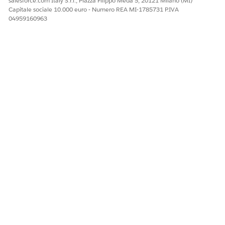
salesforce.com Italy S.r.l., Piazza Filippo Meda 5, 20121 Milano (MI)
Capitale sociale 10.000 euro - Numero REA MI-1785731 P.IVA
04959160963