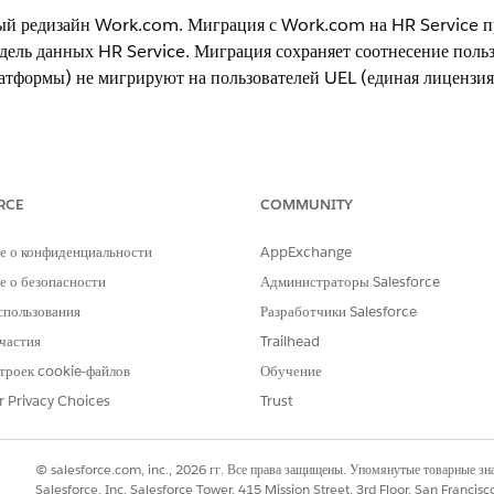
ный редизайн Work.com. Миграция с Work.com на HR Service п
ель данных HR Service. Миграция сохраняет соотнесение польз
атформы) не мигрируют на пользователей UEL (единая лицензия
.
RCE
COMMUNITY
 вопросы о миграции с Work.com на службу кадров, включительно с па
е о конфиденциальности
AppExchange
ывания и поведением модели данных.
 о безопасности
Администраторы Salesforce
 миграции
спользования
Разработчики Salesforce
поле в объект «Организация», выполните указанные ниже действия.
частия
Trailhead
троек cookie-файлов
Обучение
я и оснастку миграции для миграции данных сотрудников Work.com в 
r Privacy Choices
Trust
ателя платформы (PUL) и пользователи UEL используют разные алгорит
тели PUL могут редактировать обращения, за которые они не ответствен
© salesforce.com, inc., 2026 гг. Все права защищены. Упомянутые товарные з
смотрите параметры ниже, чтобы предотвратить нежелательный доступ. Х
Salesforce, Inc. Salesforce Tower, 415 Mission Street, 3rd Floor, San Francis