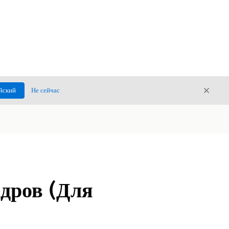
Закры
йский
Не сейчас
Закрыт
дров (Для