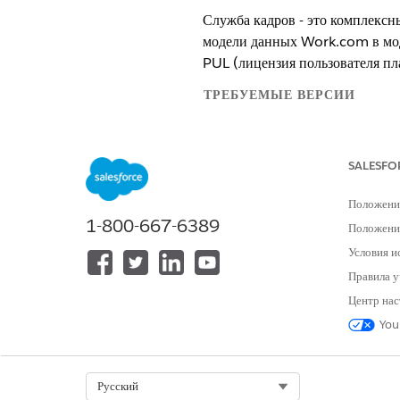
Служба кадров - это комплекс
модели данных Work.com в мод
PUL (лицензия пользователя пл
ТРЕБУЕМЫЕ ВЕРСИИ
Просмотр поддерживаемых версий
SALESFO
Вопросы и ответы о миграции
Просмотрите распространенные
Положени
поддержкой поэтапного разверт
1-800-667-6389
Положение
Предварительные требования
Условия и
Чтобы добавить настраиваемое 
Правила у
Миграция в службу кадров
Центр нас
Настройте лицензии, полномочи
You
Постмиграционные проверки
Пользователи лицензии пользов
элементов управления пользова
Select Org
Русский
комментарии к обращениям. Про