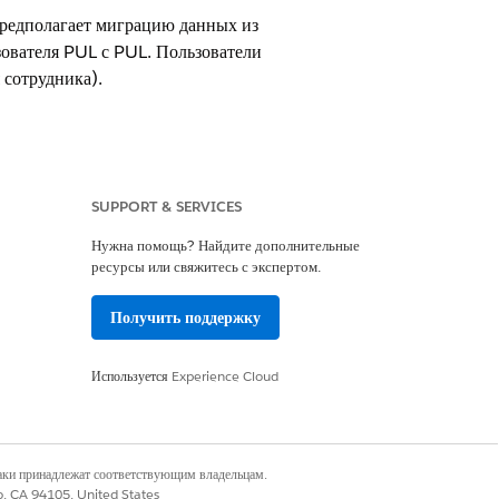
редполагает миграцию данных из
ователя PUL с PUL. Пользователи
 сотрудника).
SUPPORT & SERVICES
ритетом функций, лицензированием,
Нужна помощь? Найдите дополнительные
ресурсы или свяжитесь с экспертом.
Получить поддержку
Используется
Experience Cloud
службу кадров.
мы общего доступа. Без соответствующих
ны, или просматривать внутренние
наки принадлежат соответствующим владельцам.
отя проверка не обязательна,
co, CA 94105, United States