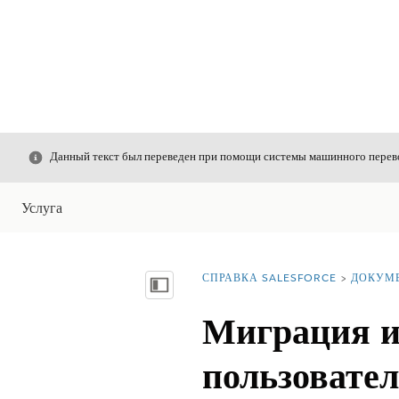
Закрыть
Данный текст был переведен при помощи системы машинного перево
Услуга
СПРАВКА SALESFORCE
ДОКУМ
Вы находитесь здесь:
Показать содержание
Миграция и
пользовател