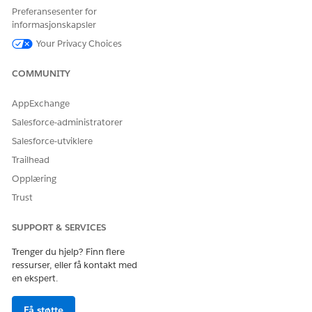
Preferansesenter for
StatusAsOf, WorkerType.
informasjonskapsler
Konfigurer databehandlingsmotoren:
Your Privacy Choices
Skriv inn Databehandlingsmotor i Hurtigsøk-feltet i
Oppsett, og velg deretter
Databehandlingsmotor
.
COMMUNITY
Velg Overfør Work.com til HR Service. Du kan redigere
denne malen for å legge til og fjerne felt i
AppExchange
Personkonto- eller Ansatt2-postene.
Salesforce-administratorer
Velg
Lagre som
fra rullegardinlisten Lagre.
Skriv inn navnet på og beskrivelsen av malen, og lagre
Salesforce-utviklere
deretter endringene.
Trailhead
Aktiver databehandlingsmotoren (DPE). Du kan
Opplæring
redigere dette DPE for å legge til eller fjerne felt. Les
mer om hvordan DPE fungerer hos
Data Processing
Trust
Engine
.
SUPPORT & SERVICES
Installer flyten fra malen:
Skriv inn
i Hurtigsøk-feltet i Oppsett, og velg
flyter
Trenger du hjelp? Finn flere
deretter
flyter
under Prosessautomatisering.
ressurser, eller få kontakt med
en ekspert.
Klikk på
Ny flyt
på Flyter-siden.
Klikk på
Vis alle automatiseringer
under Ofte brukt i
vinduet Ny automatisering.
Få støtte