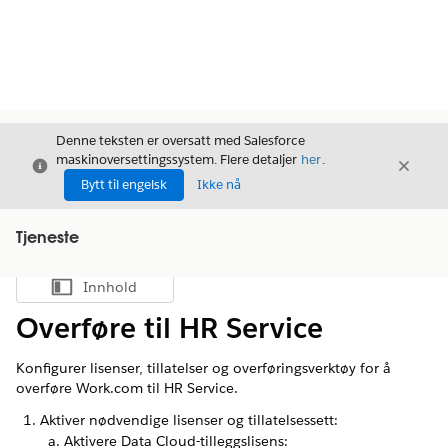
Denne teksten er oversatt med Salesforce
maskinoversettingssystem. Flere detaljer
her
.
Avslutt
Avslut
Avslutt
Bytt til engelsk
Ikke nå
Tjeneste
Innhold
Vis innholdsfortegnelse
Overføre til HR Service
Konfigurer lisenser, tillatelser og overføringsverktøy for å
overføre Work.com til HR Service.
Aktiver nødvendige lisenser og tillatelsessett:
Aktivere Data Cloud-tilleggslisens: