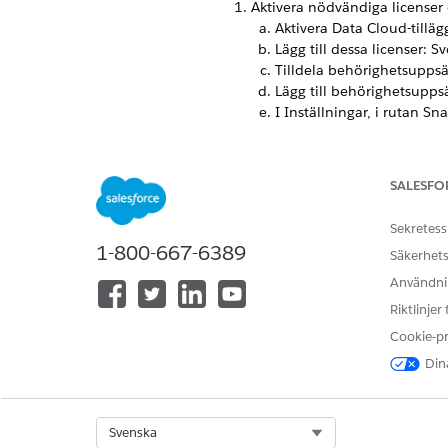
Aktivera nödvändiga licenser
Aktivera Data Cloud-tilläg
Lägg till dessa licens
Tilldela behörighetsupps
Lägg till behörighetsupp
I Inställningar, i rutan S
Välj behörighetsuppsättni
Ange fältnivåsäkerhet för obje
SALESFO
Gå till fliken Objekthanter
Från listan över objekt, vä
I den vänstra rutan, välj
Sekretess
F
1-800-667-6389
Välj fältet EmployeeNumb
Säkerhets
Klicka på
Ange fältnivåsä
Användnin
Välj
Synlig
för Analytics C
Riktlinjer
Upprepa steg d till f för 
Cookie-p
Konfigurera databearbetning
Dina
I Inställningar, i rutan 
Välj Migrera Work.com anst
eller Anställd2.
I rullmenyn Spara, välj
Sp
Select Org
Svenska