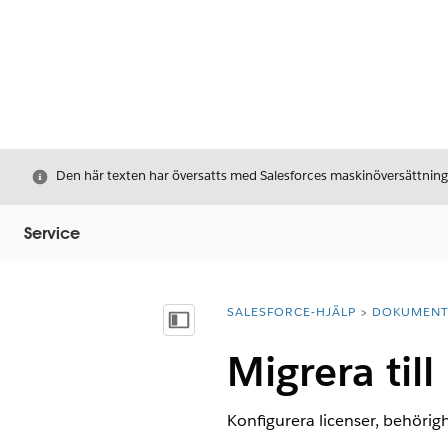
Stäng
Den här texten har översatts med Salesforces maskinöversättnin
Service
SALESFORCE-HJÄLP
DOKUMEN
Du är här:
Visa innehållsförteckning
Migrera till
Konfigurera licenser, behörigh