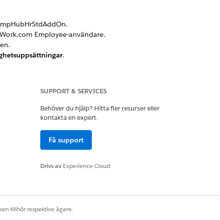
udEmpHubHrStdAddOn.
a Work.com Employee-användare.
en.
ghetsuppsättningar
.
SUPPORT & SERVICES
Behöver du hjälp? Hitta fler resurser eller
kontakta en expert.
Få support
Drivs av
Experience Cloud
etningsmotor
.
och ta bort fält i posterna Personkonto
en tillhör respektive ägare.