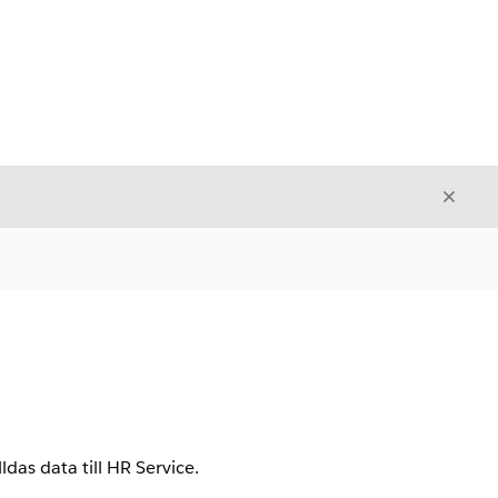
Stäng
Stäng
das data till HR Service.