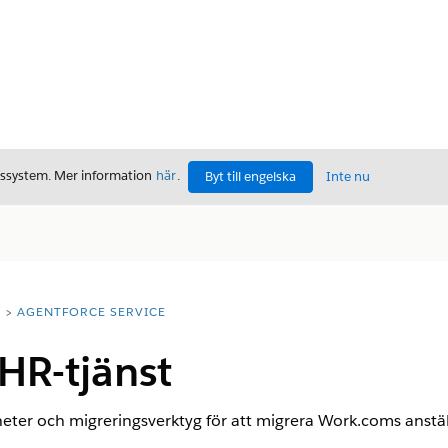
gssystem. Mer information
här
.
Byt till engelska
Inte nu
T
AGENTFORCE SERVICE
 HR-tjänst
eter och migreringsverktyg för att migrera Work.coms anställ