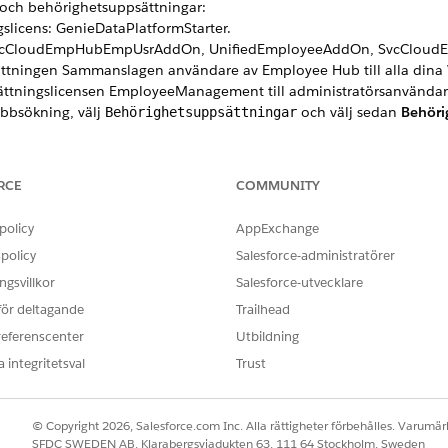
 och behörighetsuppsättningar:
gslicens: GenieDataPlatformStarter.
er: SvcCloudEmpHubEmpUsrAddOn, UnifiedEmployeeAddOn, SvcClo
ättningen Sammanslagen användare av Employee Hub till alla din
sättningslicensen EmployeeManagement till administratörsanvändar
nabbsökning, välj
och välj sedan
Behöri
Behörighetsuppsättningar
ngen Data Cloud Salesforce-anslutare.
ktet Anställd:
RCE
COMMUNITY
are under Inställningar.
lj
Anställd
.
policy
ält och relationer
.
AppExchange
er.
policy
Salesforce-administratörer
kerhet
.
gsvillkor
Salesforce-utvecklare
loud-integreringsanvändare och klicka sedan på
Spara
.
 för deltagande
Trailhead
dessa fält: EmployeeStatus, StatusAsOf, WorkerType.
referenscenter
Utbildning
smotorn:
 integritetsval
Trust
Snabbsökning, skriv Databearbetningsmotor och välj sedan
Databearb
ällda till HR-service. Du kan redigera denna mall för att lägga till 
© Copyright 2026, Salesforce.com Inc. Alla rättigheter förbehålles. Varumärk
ara som
.
SFDC SWEDEN AB, Klarabergsviadukten 63, 111 64 Stockholm, Sweden